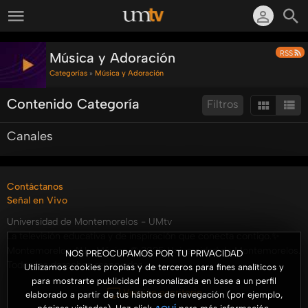
RSS
Música y Adoración
Categorías
»
Música y Adoración
Contenido Categoría
Filtros
Canales
Ordenar por:
Mostrar:
Resultados/Pág.:
Buscar en esta categoría:
Buscar
Contáctanos
Señal en Vivo
Universidad de Montemorelos - UMtv
La televisión educativa y de inspiración que conecta contigo.✨
Montemorelos, N.L., México © 2025 Universidad de Montemorelos.
NOS PREOCUPAMOS POR TU PRIVACIDAD
Todos los derechos reservados.
Utilizamos cookies propias y de terceros para fines analíticos y
para mostrarte publicidad personalizada en base a un perfil
Versión escritorio
elaborado a partir de tus hábitos de navegación (por ejemplo,