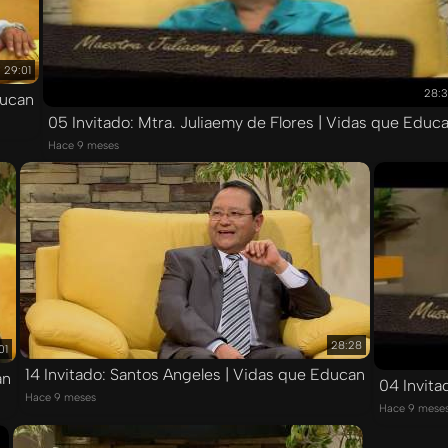
29:01
28:
ducan
05 Invitado: Mtra. Juliaemy de Flores | Vidas que Educ
Hace 9 meses
28:28
01
14 Invitado: Santos Angeles | Vidas que Educan
an
04 Invita
Hace 9 meses
Hace 9 mese