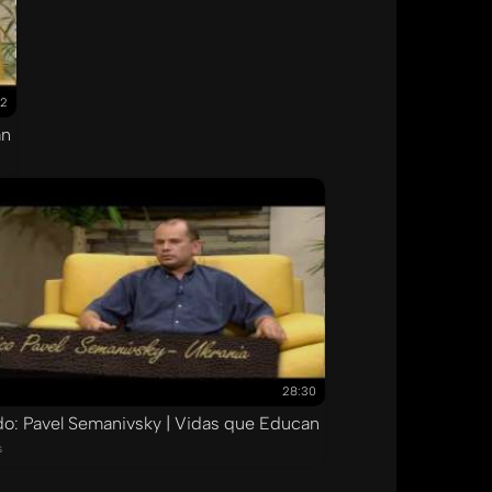
32
an
28:30
do: Pavel Semanivsky | Vidas que Educan
s