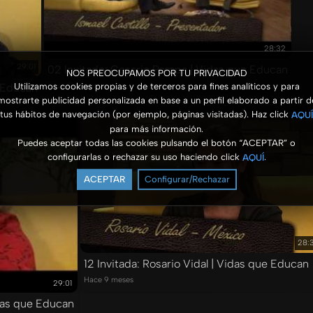
28:32
29:01
02 Invitado: Cesario Pompa | Vidas que Educan
NOS PREOCUPAMOS POR TU PRIVACIDAD
e Educan
Hace 9 meses
Utilizamos cookies propias y de terceros para fines analíticos y para
mostrarte publicidad personalizada en base a un perfil elaborado a partir d
tus hábitos de navegación (por ejemplo, páginas visitadas). Haz click
AQUÍ
para más información.
Puedes aceptar todas las cookies pulsando el botón “ACEPTAR” o
configurarlas o rechazar su uso haciendo click
.
AQUÍ
ACEPTAR
Configurar/Rechazar
28:
12 Invitada: Rosario Vidal | Vidas que Educan
Hace 9 meses
29:01
idas que Educan