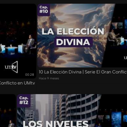
10 La Elección Divina | Serie El Gran Confl
00:28
Hace 9 meses
Conflicto en UMtv