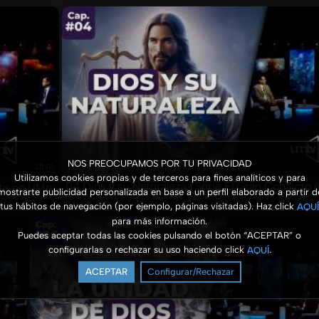
NOS PREOCUPAMOS POR TU PRIVACIDAD
28:01
Utilizamos cookies propias y de terceros para fines analíticos y para
04 Dios y su Naturaleza | Serie El Gran Conflicto
cto en UMtv
mostrarte publicidad personalizada en base a un perfil elaborado a partir d
Hace 9 meses
tus hábitos de navegación (por ejemplo, páginas visitadas). Haz click
AQUÍ
para más información.
Puedes aceptar todas las cookies pulsando el botón “ACEPTAR” o
configurarlas o rechazar su uso haciendo click
.
AQUÍ
ACEPTAR
Configurar/Rechazar