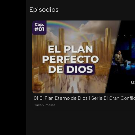
Episodios
01 El Plan Eterno de Dios | Serie El Gran Confl
Hace 9 meses