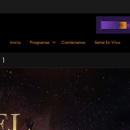
Inicio
Programas
Contáctanos
Señal En Vivo
 1