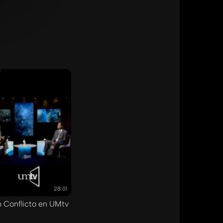
28:01
an Conflicto en UMtv