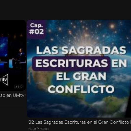
28:01
icto en UMtv
02 Las Sagradas Escrituras en el Gran Conflicto 
Hace 9 meses