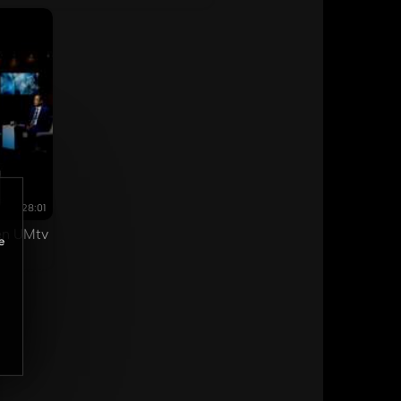
28:01
 en UMtv
e