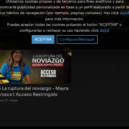
Utilizamos cookies propias y de terceros para fines analíticos y para
mostrarte publicidad personalizada en base a un perfil elaborado a partir d
tus hábitos de navegación (por ejemplo, páginas visitadas). Haz click
AQUÍ
para más información.
8 Adicción al ejercicio - Luis
17 ¿Estudiar o trabajar? -
Puedes aceptar todas las cookies pulsando el botón “ACEPTAR” o
ontaine | Acceso Restringido
García | Acceso Restring
configurarlas o rechazar su uso haciendo click
.
AQUÍ
ce 10 meses
Hace 10 meses
ACEPTAR
Configurar/Rechazar
5 La ruptura del noviazgo - Mayra
rozco | Acceso Restringido
ce 10 meses