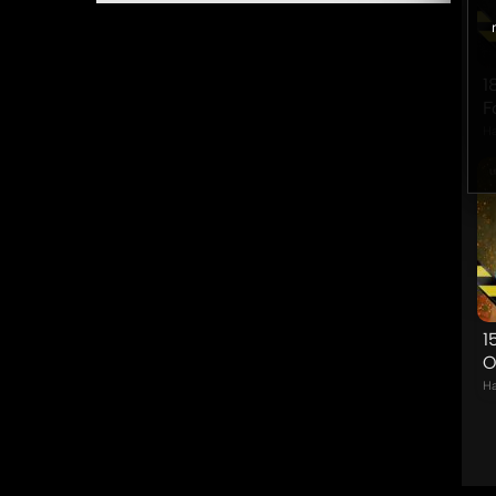
1
F
Ha
1
O
Ha