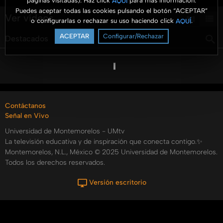
páginas visitadas). Haz click
para más información.
AQUÍ
Puedes aceptar todas las cookies pulsando el botón “ACEPTAR”
Ver vídeos
o configurarlas o rechazar su uso haciendo click
.
AQUÍ
ACEPTAR
Configurar/Rechazar
Destacados
Por fecha
Más vistos
Más votados
Contáctanos
Señal en Vivo
Universidad de Montemorelos - UMtv
La televisión educativa y de inspiración que conecta contigo.✨
Montemorelos, N.L., México © 2025 Universidad de Montemorelos.
Todos los derechos reservados.
Versión escritorio