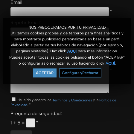
Email:
*
Repetir Email:
NOS PREOCUPAMOS POR TU PRIVACIDAD
*
Utilizamos cookies propias y de terceros para fines analíticos y
para mostrarte publicidad personalizada en base a un perfil
Mensaje:
elaborado a partir de tus hábitos de navegación (por ejemplo,
páginas visitadas). Haz click
para más información.
AQUÍ
Puedes aceptar todas las cookies pulsando el botón “ACEPTAR”
o configurarlas o rechazar su uso haciendo click
.
AQUÍ
*
ACEPTAR
Configurar/Rechazar
He leído y acepto los
y la
Términos y Condiciones
Política de
. *
Privacidad
Pregunta de seguridad:
1 + 5 =
*