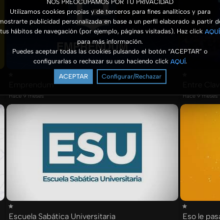
NOS PREOCUPAMOS POR TU PRIVACIDAD
Utilizamos cookies propias y de terceros para fines analíticos y para
mostrarte publicidad personalizada en base a un perfil elaborado a partir d
tus hábitos de navegación (por ejemplo, páginas visitadas). Haz click
AQUÍ
para más información.
Puedes aceptar todas las cookies pulsando el botón “ACEPTAR” o
configurarlas o rechazar su uso haciendo click
.
AQUÍ
ACEPTAR
Configurar/Rechazar
Emprendum
Entre Clav
Hace 9 meses
Hace 9 meses
Escuela Sabática Universitaria
Eso le pas