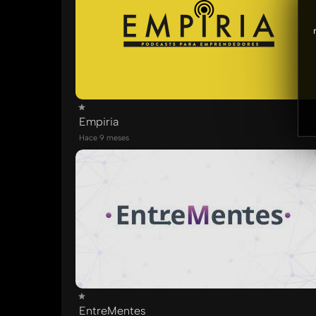
Empiria
Hace 9 meses
EntreMentes