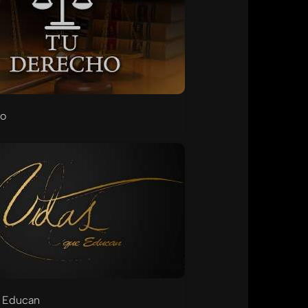
ho
 Educan