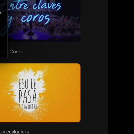
e
es y Coros
a a cualquiera