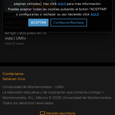
páginas visitadas). Haz click
para más información.
AQUÍ
Puedes aceptar todas las cookies pulsando el botón “ACEPTAR”
43:29
o configurarlas o rechazar su uso haciendo click
.
AQUÍ
Un Momento de Paz 25
junio 2025 | Marcelo
ACEPTAR
Configurar/Rechazar
Bicental | Cuando Dios
dirige cada paso en tu
vida | UMtv
Hace 10 meses
Contáctanos
Señal en Vivo
Universidad de Montemorelos - UMtv
La televisión educativa y de inspiración que conecta contigo.✨
Montemorelos, N.L., México © 2025 Universidad de Montemorelos.
Todos los derechos reservados.
Versión escritorio