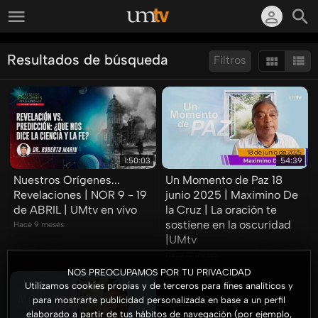
Resultados de búsqueda
Filtros
Ordenar por:
Mostrar:
Resultados/Pág.:
1:50:03
54:39
Nuestros Orígenes...
Un Momento de Paz 18
Revelaciones | NOR 9 - 19
junio 2025 | Maximino De
de ABRIL | UMtv en vivo
la Cruz | La oración te
sostiene en la oscuridad
Hace 9 meses
|UMtv
Hace 10 meses
NOS PREOCUPAMOS POR TU PRIVACIDAD
Utilizamos cookies propias y de terceros para fines analíticos y
para mostrarte publicidad personalizada en base a un perfil
elaborado a partir de tus hábitos de navegación (por ejemplo,