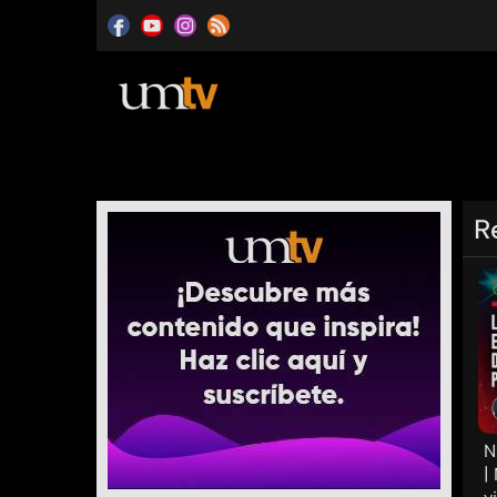
R
N
|