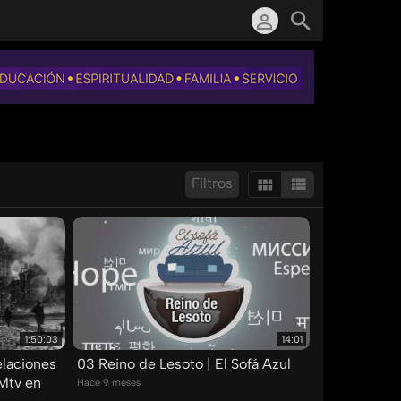
Filtros
Mostrar:
Resultados/Pág.:
1:50:03
14:01
elaciones
03 Reino de Lesoto | El Sofá Azul
UMtv en
Hace 9 meses