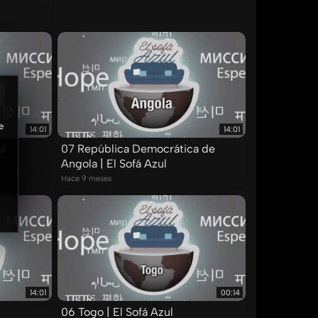
e
14:01
14:01
ul
07 República Democrática de
Angola | El Sofá Azul
Hace 9 meses
14:01
00:14
06 Togo | El Sofá Azul