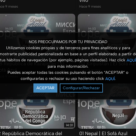
ivo
vivo
ce 9 meses
Hace 9 meses
NOS PREOCUPAMOS POR TU PRIVACIDAD
Utilizamos cookies propias y de terceros para fines analíticos y para
mostrarte publicidad personalizada en base a un perfil elaborado a partir d
14:01
tus hábitos de navegación (por ejemplo, páginas visitadas). Haz click
AQUÍ
8 República de Kazajistán | El
02 Kirguistán | El Sofá Az
para más información.
ofá Azul
Hace 9 meses
Puedes aceptar todas las cookies pulsando el botón “ACEPTAR” o
ce 9 meses
configurarlas o rechazar su uso haciendo click
.
AQUÍ
ACEPTAR
Configurar/Rechazar
14:01
2 República Democrática del
01 Nepal | El Sofá Azul