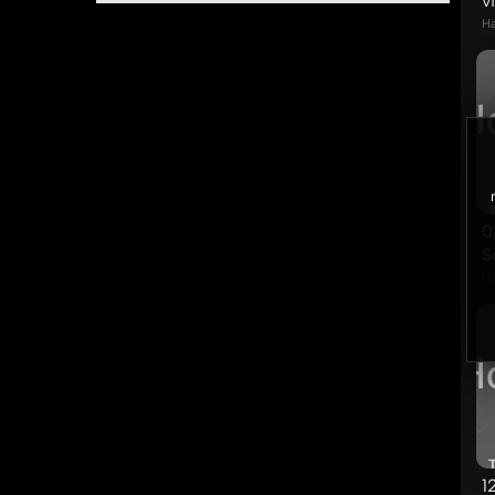
v
Ha
0
S
Ha
1