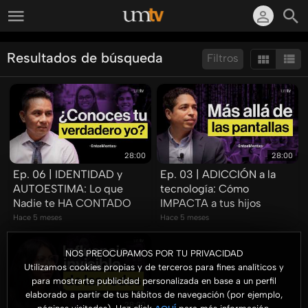
Resultados de búsqueda
Filtros
Ordenar por:
Mostrar:
Resultados/Pág.:
28:00
28:00
Ep. 06 | IDENTIDAD y
Ep. 03 | ADICCIÓN a la
AUTOESTIMA: Lo que
tecnología: Cómo
Nadie te HA CONTADO
IMPACTA a tus hijos
Hace 5 meses
Hace 5 meses
NOS PREOCUPAMOS POR TU PRIVACIDAD
Utilizamos cookies propias y de terceros para fines analíticos y
para mostrarte publicidad personalizada en base a un perfil
elaborado a partir de tus hábitos de navegación (por ejemplo,
28:00