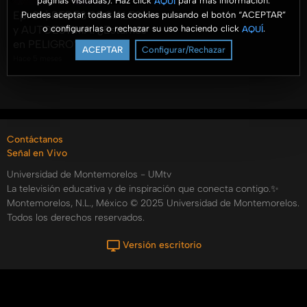
páginas visitadas). Haz click
para más información.
AQUÍ
Ep. 01 | REDES SOCIALES
Puedes aceptar todas las cookies pulsando el botón “ACEPTAR”
o configurarlas o rechazar su uso haciendo click
.
AQUÍ
y AUTOESTIMA: ¿Estamos
en PELIGRO?
ACEPTAR
Configurar/Rechazar
Hace 5 meses
Contáctanos
Señal en Vivo
Universidad de Montemorelos - UMtv
La televisión educativa y de inspiración que conecta contigo.✨
Montemorelos, N.L., México © 2025 Universidad de Montemorelos.
Todos los derechos reservados.
Versión escritorio