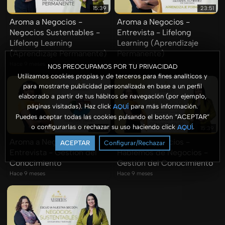
15:39
23:51
Aroma a Negocios -
Aroma a Negocios -
Negocios Sustentables -
Entrevista - Lifelong
Lifelong Learning
Learning (Aprendizaje
(Aprendizaje Permanente)
Permanente)
Hace 9 meses
Hace 9 meses
NOS PREOCUPAMOS POR TU PRIVACIDAD
Utilizamos cookies propias y de terceros para fines analíticos y
para mostrarte publicidad personalizada en base a un perfil
elaborado a partir de tus hábitos de navegación (por ejemplo,
páginas visitadas). Haz click
para más información.
AQUÍ
Puedes aceptar todas las cookies pulsando el botón “ACEPTAR”
o configurarlas o rechazar su uso haciendo click
.
AQUÍ
33:07
15:39
Aroma a Negocios -
Aroma a Negocios -
ACEPTAR
Configurar/Rechazar
Entrevista - Gestión del
Hablemos de Negocios -
Conocimiento
Gestión del Conocimiento
Hace 9 meses
Hace 9 meses