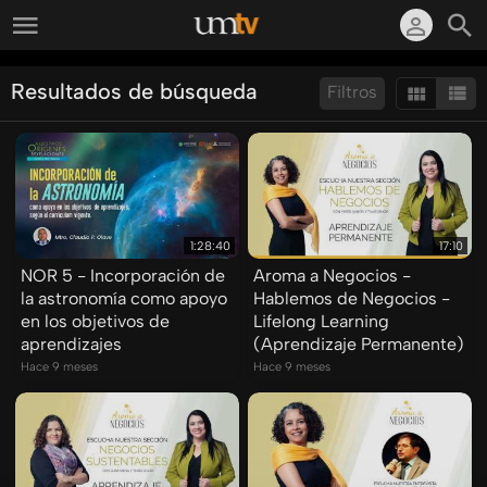
Resultados de búsqueda
Filtros
Ordenar por:
Mostrar:
Resultados/Pág.:
1:28:40
17:10
NOR 5 - Incorporación de
Aroma a Negocios -
la astronomía como apoyo
Hablemos de Negocios -
en los objetivos de
Lifelong Learning
aprendizajes
(Aprendizaje Permanente)
Hace 9 meses
Hace 9 meses