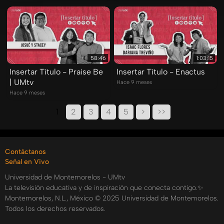
58:46
1:03:15
Insertar Título - Praise Be
Insertar Título - Enactus
| UMtv
Hace 9 meses
Hace 9 meses
1
2
3
4
5
>
>>
Contáctanos
Señal en Vivo
Universidad de Montemorelos - UMtv
La televisión educativa y de inspiración que conecta contigo.✨
Montemorelos, N.L., México © 2025 Universidad de Montemorelos.
Todos los derechos reservados.