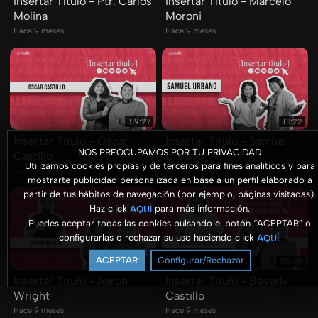
Insertar Título - Ptr. Carlos
Insertar Título - Marcelo
Molina
Moroni
Hace 9 meses
Hace 9 meses
59:27
01:22
Insertar Título - Oscar
Insertar Título - Samuel
NOS PREOCUPAMOS POR TU PRIVACIDAD
Castillo
Urbano
Utilizamos cookies propias y de terceros para fines analíticos y para
Hace 9 meses
Hace 9 meses
mostrarte publicidad personalizada en base a un perfil elaborado a
partir de tus hábitos de navegación (por ejemplo, páginas visitadas).
Haz click
para más información.
AQUÍ
Puedes aceptar todas las cookies pulsando el botón “ACEPTAR” o
configurarlas o rechazar su uso haciendo click
.
AQUÍ
ACEPTAR
Configurar/Rechazar
34:03
55:48
Insertar Título - Aaron
Insertar Título - Beverly
Wright
Castillo
Hace 9 meses
Hace 9 meses