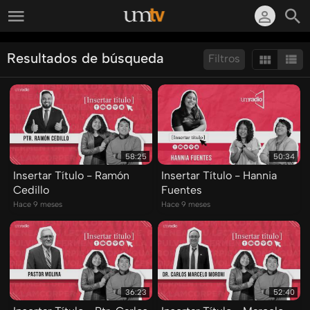
Resultados de búsqueda
Filtros
Ordenar por:
Mostrar:
Resultados/Pág.:
58:25
50:34
Insertar Título - Ramón
Insertar Título - Hannia
Cedillo
Fuentes
Hace 9 meses
Hace 9 meses
36:23
52:40