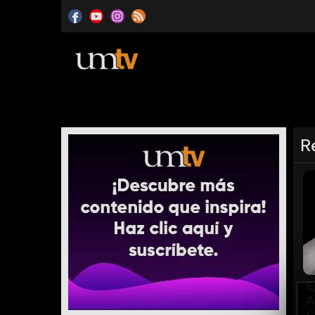
R
E
A