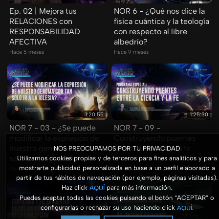
Ep. 02 | Mejora tus
NOR 6 - ¿Qué nos dice la
RELACIONES con
física cuántica y la teología
RESPONSABILIDAD
con respecto al libre
AFECTIVA
albedrío?
Hace 5 meses
Hace 9 meses
1:20:55
1:25:30
NOR 7 - 03 - ¿Se puede
NOR 7 - 09 -
modificar la expresión de
Construyendo puentes
nuestro genoma con tan
entre la ciencia y la fe
NOS PREOCUPAMOS POR TU PRIVACIDAD
solo ir a la iglesia?
Utilizamos cookies propias y de terceros para fines analíticos y para
Hace 9 meses
mostrarte publicidad personalizada en base a un perfil elaborado a
Hace 9 meses
partir de tus hábitos de navegación (por ejemplo, páginas visitadas).
Haz click
para más información.
AQUÍ
Puedes aceptar todas las cookies pulsando el botón “ACEPTAR” o
configurarlas o rechazar su uso haciendo click
.
AQUÍ