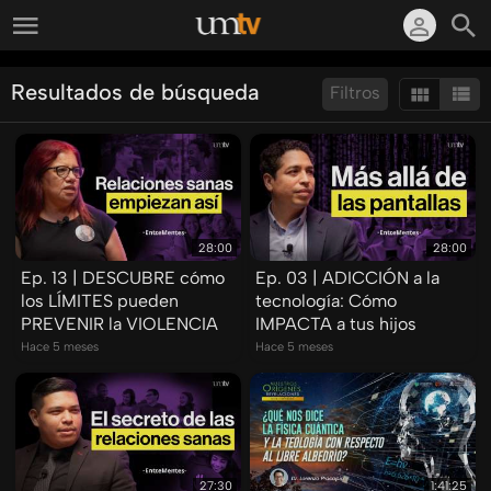
Resultados de búsqueda
Filtros
Ordenar por:
Mostrar:
Resultados/Pág.:
28:00
28:00
Ep. 13 | DESCUBRE cómo
Ep. 03 | ADICCIÓN a la
los LÍMITES pueden
tecnología: Cómo
PREVENIR la VIOLENCIA
IMPACTA a tus hijos
Hace 5 meses
Hace 5 meses
27:30
1:41:25