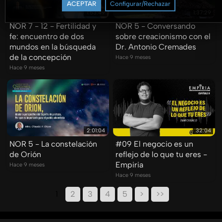
ACEPTAR
Configurar/Rechazar
1:53:49
1:37:29
NOR 7 - 12 - Fertilidad y
NOR 5 - Conversando
fe: encuentro de dos
sobre creacionismo con el
mundos en la búsqueda
Dr. Antonio Cremades
de la concepción
Hace 9 meses
Hace 9 meses
2:01:04
32:04
NOR 5 - La constelación
#09 El negocio es un
de Orión
reflejo de lo que tu eres -
Empiria
Hace 9 meses
Hace 9 meses
1
2
3
4
5
>
>>