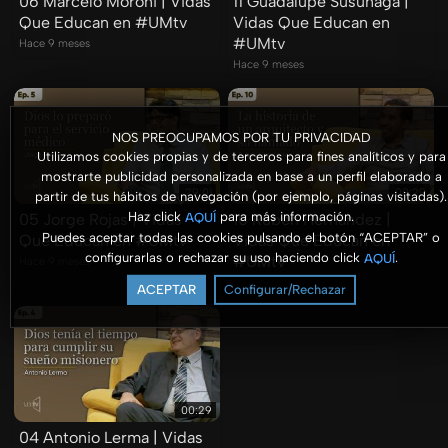
06 Marcelo Moroni | Vidas
11 Guadalupe Susunaga |
Que Educan en #UMtv
Vidas Que Educan en
#UMtv
Hace 9 meses
Hace 9 meses
NOS PREOCUPAMOS POR TU PRIVACIDAD
Utilizamos cookies propias y de terceros para fines analíticos y para
mostrarte publicidad personalizada en base a un perfil elaborado a
29:01
00:29
partir de tus hábitos de navegación (por ejemplo, páginas visitadas).
Haz click
para más información.
05 Jorge Rojas | Vidas
AQUÍ
10 Rubén Hernández |
Puedes aceptar todas las cookies pulsando el botón “ACEPTAR” o
Que Educan en #UMtv
Vidas Que Educan en
configurarlas o rechazar su uso haciendo click
.
AQUÍ
#UMtv
Hace 9 meses
Hace 9 meses
ACEPTAR
Configurar/Rechazar
00:29
04 Antonio Lerma | Vidas