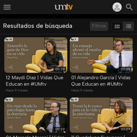
Resultados de búsqueda
Filtros
Ordenar por:
Mostrar:
Resultados/Pág.:
00:29
00:29
12 Maydi Díaz | Vidas Que
01 Alejandro García | Vidas
Educan en #UMtv
Que Educan en #UMtv
Hace 9 meses
Hace 9 meses
00:29
00:29