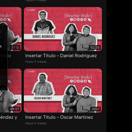
Hace 9 meses
e
57:12
52:30
rtínez
Insertar Título - Daniel Rodríguez
Hace 9 meses
59:07
01:07
 Méndez y
Insertar Título - Oscar Martínez
Hace 9 meses