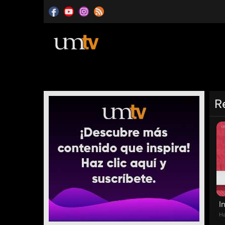
R
I
Ha