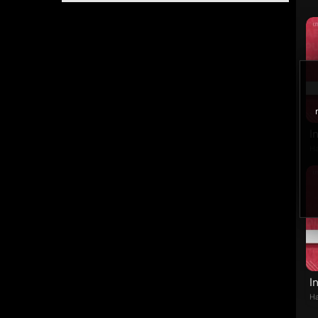
I
Ha
I
Ha