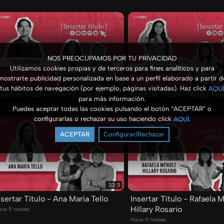
NOS PREOCUPAMOS POR TU PRIVACIDAD
Utilizamos cookies propias y de terceros para fines analíticos y para
mostrarte publicidad personalizada en base a un perfil elaborado a partir d
45:22
tus hábitos de navegación (por ejemplo, páginas visitadas). Haz click
AQUÍ
nsertar Título - Fred Córdoba
Insertar Título - Addy Ma
para más información.
ce 9 meses
Hace 9 meses
Puedes aceptar todas las cookies pulsando el botón “ACEPTAR” o
configurarlas o rechazar su uso haciendo click
.
AQUÍ
ACEPTAR
Configurar/Rechazar
33:11
nsertar Título - Ana María Tello
Insertar Título - Rafaela
Hillary Rosario
ce 9 meses
Hace 9 meses