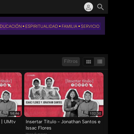
Filtros
Mostrar:
Resultados/Pág.:
58:46
1:02:30
e | UMtv
Insertar Título - Jonathan Santos e
Issac Flores