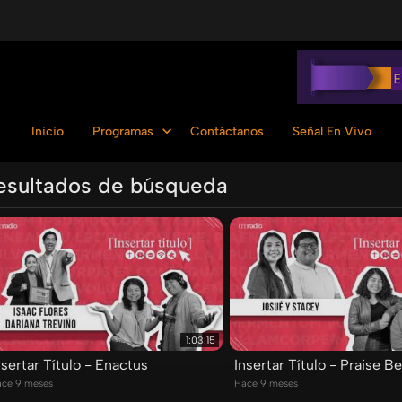
Inicio
Programas
Contáctanos
Señal En Vivo
esultados de búsqueda
Ordenar por:
1:03:15
nsertar Título - Enactus
Insertar Título - Praise B
ce 9 meses
Hace 9 meses