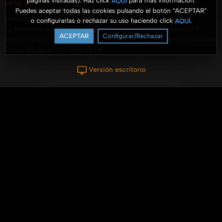
páginas visitadas). Haz click
para más información.
AQUÍ
Señal en Vivo
Puedes aceptar todas las cookies pulsando el botón “ACEPTAR”
Universidad de Montemorelos - UMtv
o configurarlas o rechazar su uso haciendo click
.
AQUÍ
La televisión educativa y de inspiración que conecta contigo.✨
ACEPTAR
Configurar/Rechazar
Montemorelos, N.L., México © 2025 Universidad de Montemorelos.
Todos los derechos reservados.
Versión escritorio