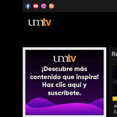
R
#
E