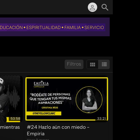
Filtros
Mostrar:
Resultados/Pág.:
53:58
33:21
mientras
#24 Hazlo aún con miedo -
Empiria