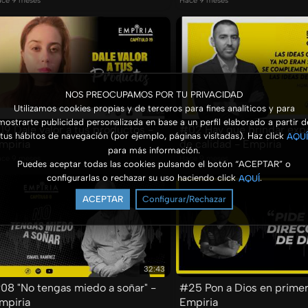
ce 9 meses
Hace 9 meses
NOS PREOCUPAMOS POR TU PRIVACIDAD
Utilizamos cookies propias y de terceros para fines analíticos y para
41:52
mostrarte publicidad personalizada en base a un perfil elaborado a partir d
19 Dale valor a tus productos -
#02 Hay que brindar exp
tus hábitos de navegación (por ejemplo, páginas visitadas). Haz click
AQUÍ
mpiria
de calidad - Empiria
para más información.
ce 9 meses
Hace 9 meses
Puedes aceptar todas las cookies pulsando el botón “ACEPTAR” o
configurarlas o rechazar su uso haciendo click
.
AQUÍ
ACEPTAR
Configurar/Rechazar
32:43
08 "No tengas miedo a soñar" -
#25 Pon a Dios en primer
mpiria
Empiria