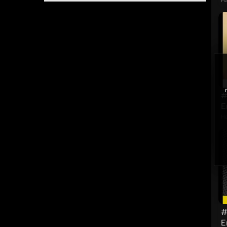
Ha
#
E
Ha
#
E