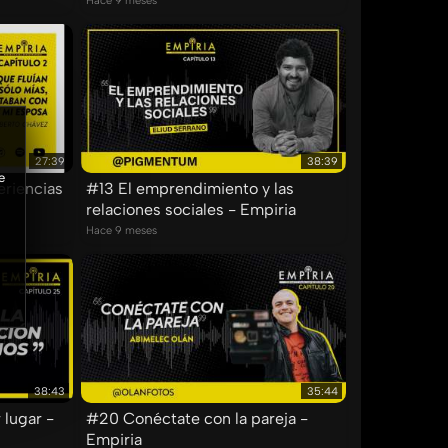
Hace 9 meses
27:39
38:39
e
eriencias
#13 El emprendimiento y las
relaciones sociales - Empiria
Hace 9 meses
38:43
35:44
 lugar -
#20 Conéctate con la pareja -
Empiria