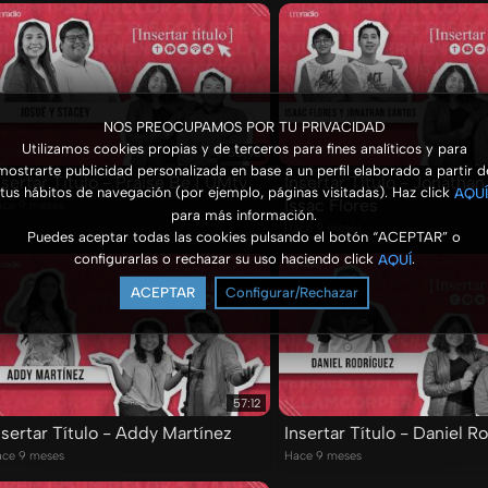
NOS PREOCUPAMOS POR TU PRIVACIDAD
Utilizamos cookies propias y de terceros para fines analíticos y para
58:46
mostrarte publicidad personalizada en base a un perfil elaborado a partir d
nsertar Título - Praise Be | UMtv
Insertar Título - Jonathan
tus hábitos de navegación (por ejemplo, páginas visitadas). Haz click
AQUÍ
Issac Flores
ce 9 meses
para más información.
Hace 9 meses
Puedes aceptar todas las cookies pulsando el botón “ACEPTAR” o
configurarlas o rechazar su uso haciendo click
.
AQUÍ
ACEPTAR
Configurar/Rechazar
57:12
nsertar Título - Addy Martínez
Insertar Título - Daniel R
ce 9 meses
Hace 9 meses