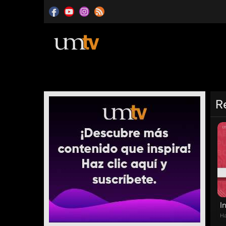
R
I
Ha