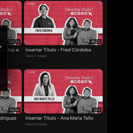
1:02:30
45:22
e
 Santos e
Insertar Título - Fred Córdoba
Hace 9 meses
52:30
33:11
odríguez
Insertar Título - Ana María Tello
Hace 9 meses