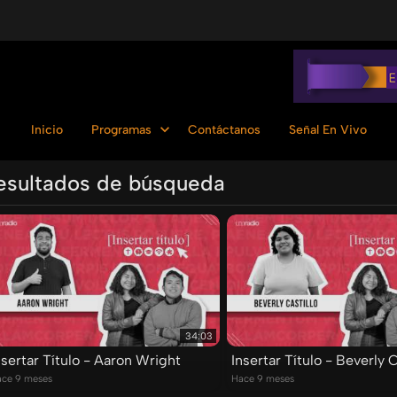
Inicio
Programas
Contáctanos
Señal En Vivo
esultados de búsqueda
Ordenar por:
34:03
nsertar Título - Aaron Wright
Insertar Título - Beverly C
ce 9 meses
Hace 9 meses