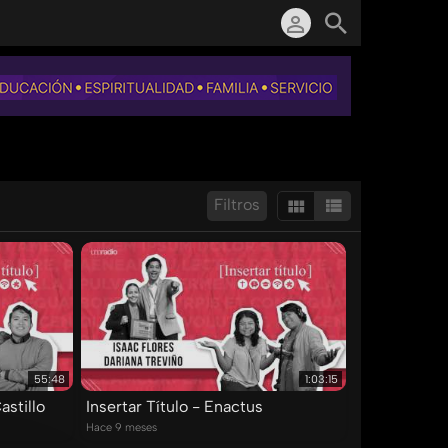
Filtros
Mostrar:
Resultados/Pág.:
55:48
1:03:15
astillo
Insertar Título - Enactus
Hace 9 meses