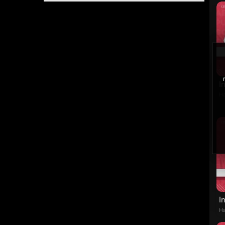
I
Ha
I
Ha