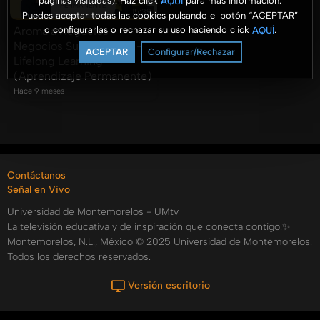
páginas visitadas). Haz click
para más información.
AQUÍ
15:39
Puedes aceptar todas las cookies pulsando el botón “ACEPTAR”
o configurarlas o rechazar su uso haciendo click
.
AQUÍ
Aroma a Negocios -
Negocios Sustentables -
ACEPTAR
Configurar/Rechazar
Lifelong Learning
(Aprendizaje Permanente)
Hace 9 meses
Contáctanos
Señal en Vivo
Universidad de Montemorelos - UMtv
La televisión educativa y de inspiración que conecta contigo.✨
Montemorelos, N.L., México © 2025 Universidad de Montemorelos.
Todos los derechos reservados.
Versión escritorio