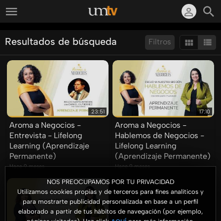
Resultados de búsqueda
Filtros
Ordenar por:
Mostrar:
Resultados/Pág.:
23:51
17:10
Aroma a Negocios -
Aroma a Negocios -
Entrevista - Lifelong
Hablemos de Negocios -
Learning (Aprendizaje
Lifelong Learning
Permanente)
(Aprendizaje Permanente)
Hace 9 meses
Hace 9 meses
NOS PREOCUPAMOS POR TU PRIVACIDAD
Utilizamos cookies propias y de terceros para fines analíticos y
para mostrarte publicidad personalizada en base a un perfil
elaborado a partir de tus hábitos de navegación (por ejemplo,