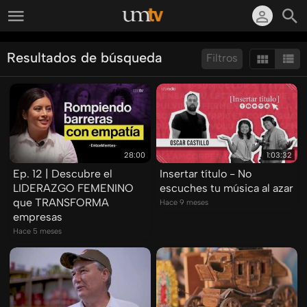
Resultados de búsqueda
Filtros
Ordenar por:
Mostrar:
Resultados/Pág.:
28:00
1:03:32
Ep. 12 | Descubre el
Insertar título - No
LIDERAZGO FEMENINO
escuches tu música al azar
que TRANSFORMA
Hace 9 meses
empresas
Hace 5 meses