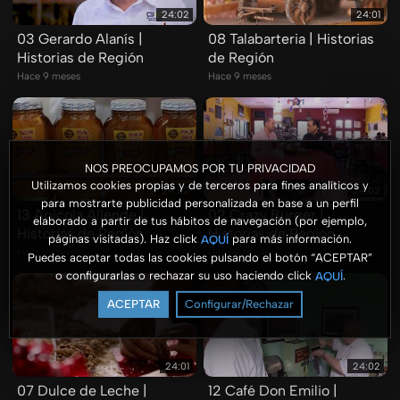
24:02
24:01
03 Gerardo Alanís |
08 Talabarteria | Historias
Historias de Región
de Región
Hace 9 meses
Hace 9 meses
NOS PREOCUPAMOS POR TU PRIVACIDAD
Utilizamos cookies propias y de terceros para fines analíticos y
24:02
24:02
para mostrarte publicidad personalizada en base a un perfil
13 Apícola Allende |
02 Crazy Burger |
elaborado a partir de tus hábitos de navegación (por ejemplo,
Historias de Región
Historias de Región
páginas visitadas). Haz click
para más información.
AQUÍ
Hace 9 meses
Hace 9 meses
Puedes aceptar todas las cookies pulsando el botón “ACEPTAR”
o configurarlas o rechazar su uso haciendo click
.
AQUÍ
ACEPTAR
Configurar/Rechazar
24:01
24:02
07 Dulce de Leche |
12 Café Don Emilio |