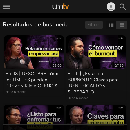
Resultados de búsqueda
Filtros
Ordenar por:
Mostrar:
Resultados/Pág.:
28:00
27:30
Ep. 13 | DESCUBRE cómo
Ep. 11 | ¿Estás en
los LÍMITES pueden
BURNOUT? Claves para
PREVENIR la VIOLENCIA
IDENTIFICARLO y
SUPERARLO
Hace 5 meses
Hace 5 meses