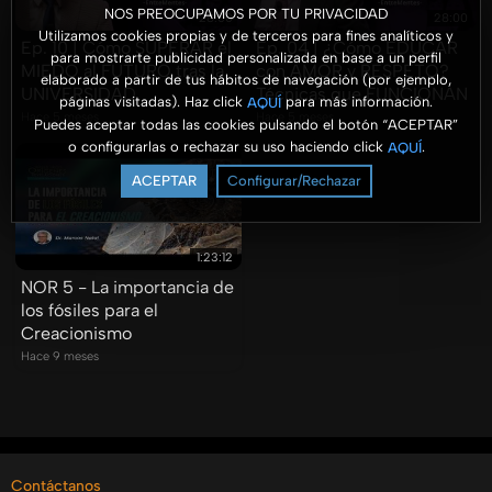
NOS PREOCUPAMOS POR TU PRIVACIDAD
28:00
28:00
Utilizamos cookies propias y de terceros para fines analíticos y
Ep. 10 | Cómo SUPERAR el
Ep. 04 | ¿Cómo EDUCAR
para mostrarte publicidad personalizada en base a un perfil
MIEDO al FUTURO tras la
con AMOR y RESPETO?
elaborado a partir de tus hábitos de navegación (por ejemplo,
UNIVERSIDAD
Técnicas que FUNCIONAN
páginas visitadas). Haz click
para más información.
AQUÍ
Hace 5 meses
Hace 5 meses
Puedes aceptar todas las cookies pulsando el botón “ACEPTAR”
o configurarlas o rechazar su uso haciendo click
.
AQUÍ
ACEPTAR
Configurar/Rechazar
1:23:12
NOR 5 - La importancia de
los fósiles para el
Creacionismo
Hace 9 meses
Contáctanos