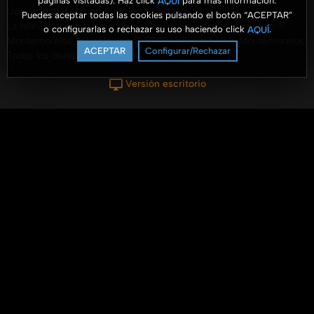
páginas visitadas). Haz click
para más información.
AQUÍ
Universidad de Montemorelos - UMtv
Puedes aceptar todas las cookies pulsando el botón “ACEPTAR”
La televisión educativa y de inspiración que conecta contigo.✨
o configurarlas o rechazar su uso haciendo click
.
AQUÍ
Montemorelos, N.L., México © 2025 Universidad de Montemorelos.
ACEPTAR
Configurar/Rechazar
Todos los derechos reservados.
Versión escritorio