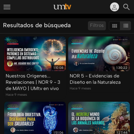
Resultados de búsqueda
Filtros
Ordenar por:
Mostrar:
Resultados/Pág.:
1:10:08
1:30:22
Nuestros Orígenes...
NOR 5 - Evidencias de
Revelaciones | NOR 9 - 3
Diseño en la Naturaleza
de MAYO | UMtv en vivo
Hace 9 meses
Hace 9 meses
1:51:06
1:27:44