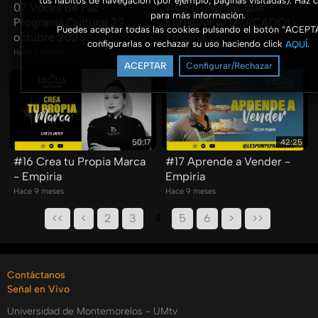
tus hábitos de navegación (por ejemplo, páginas visitadas). Haz c
07 Voces de Paz -
#05 ¡Tenemos que
para más información.
Programa Cultural 22
Entender el MERCADO! -
Puedes aceptar todas las cookies pulsando el botón “ACEPT
octubre 2023
Empiria
configurarlas o rechazar su uso haciendo click
.
AQUÍ
Hace 9 meses
Hace 9 meses
ACEPTAR
Configurar/Rechazar
50:17
42:25
#16 Crea tu Propia Marca
#17 Aprende a Vender -
- Empiria
Empiria
Hace 9 meses
Hace 9 meses
<<
<
2
3
4
5
6
>
>>
Contáctanos
Señal en Vivo
Universidad de Montemorelos - UMtv