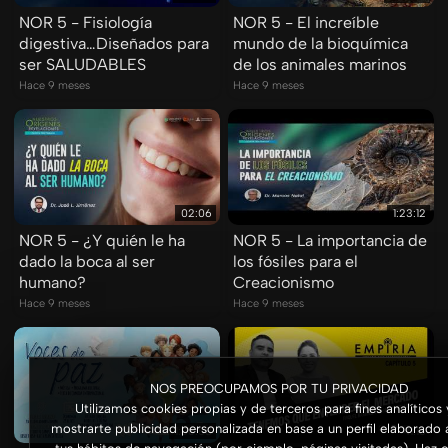
NOR 5 - Fisiología
NOR 5 - El increíble
digestiva…Diseñados para
mundo de la bioquímica
ser SALUDABLES
de los animales marinos
Hace 9 meses
Hace 9 meses
02:06
1:23:12
NOR 5 - ¿Y quién le ha
NOR 5 - La importancia de
dado la boca al ser
los fósiles para el
humano?
Creacionismo
Hace 9 meses
Hace 9 meses
NOS PREOCUPAMOS POR TU PRIVACIDAD
Utilizamos cookies propias y de terceros para fines analíticos 
mostrarte publicidad personalizada en base a un perfil elaborado a
1:36:58
41:16