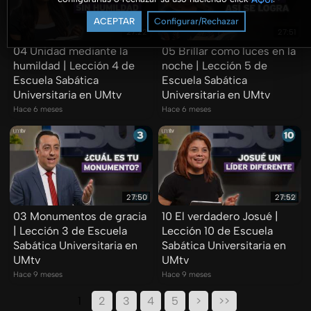
ACEPTAR
Configurar/Rechazar
27:22
27:51
04 Unidad mediante la
05 Brillar como luces en la
humildad | Lección 4 de
noche | Lección 5 de
Escuela Sabática
Escuela Sabática
Universitaria en UMtv
Universitaria en UMtv
Hace 6 meses
Hace 6 meses
27:50
27:52
03 Monumentos de gracia
10 El verdadero Josué |
| Lección 3 de Escuela
Lección 10 de Escuela
Sabática Universitaria en
Sabática Universitaria en
UMtv
UMtv
Hace 9 meses
Hace 9 meses
1
2
3
4
5
>
>>