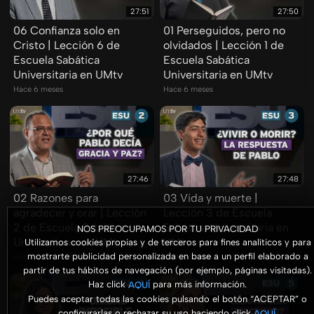
27:51
27:50
06 Confianza solo en
01 Perseguidos, pero no
Cristo | Lección 6 de
olvidados | Lección 1 de
Escuela Sabática
Escuela Sabática
Universitaria en UMtv
Universitaria en UMtv
Hace 6 meses
Hace 6 meses
27:46
27:48
02 Razones para
03 Vida y muerte |
agradecer y orar | Lección
Lección 3 de Escuela
2 de Escuela Sabática
Sabática Universitaria en
NOS PREOCUPAMOS POR TU PRIVACIDAD
Universitaria en UMtv
UMtv
Utilizamos cookies propias y de terceros para fines analíticos y para
mostrarte publicidad personalizada en base a un perfil elaborado a
Hace 6 meses
Hace 6 meses
partir de tus hábitos de navegación (por ejemplo, páginas visitadas).
Haz click
para más información.
AQUÍ
Puedes aceptar todas las cookies pulsando el botón “ACEPTAR” o
configurarlas o rechazar su uso haciendo click
.
AQUÍ