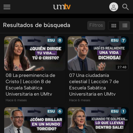
Resultados de búsqueda
Filtros
Ordenar por:
Mostrar:
Resultados/Pág.:
27:48
08 La preeminencia de
07 Una ciudadanía
Cristo | Lección 8 de
celestial | Lección 7 de
Escuela Sabática
Escuela Sabática
Universitaria en UMtv
Universitaria en UMtv
Hace 6 meses
Hace 6 meses