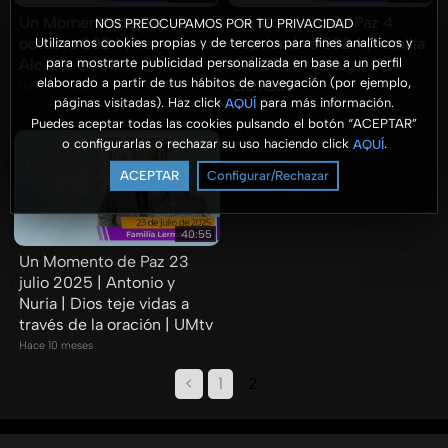
Un Momento de Paz 23
Un Momento de Paz 4
NOS PREOCUPAMOS POR TU PRIVACIDAD
octubre 2024 | Irene
septiembre 2024 | Familia
Utilizamos cookies propias y de terceros para fines analíticos y
para mostrarte publicidad personalizada en base a un perfil
Alcázar en UMtv
González Marrugo |
elaborado a partir de tus hábitos de navegación (por ejemplo,
Llamado
Hace 10 meses
páginas visitadas). Haz click
para más información.
AQUÍ
Hace 10 meses
Puedes aceptar todas las cookies pulsando el botón “ACEPTAR”
o configurarlas o rechazar su uso haciendo click
.
AQUÍ
ACEPTAR
Configurar/Rechazar
40:55
Un Momento de Paz 23
julio 2025 | Antonio y
Nuria | Dios teje vidas a
través de la oración | UMtv
Hace 10 meses
<
1
2