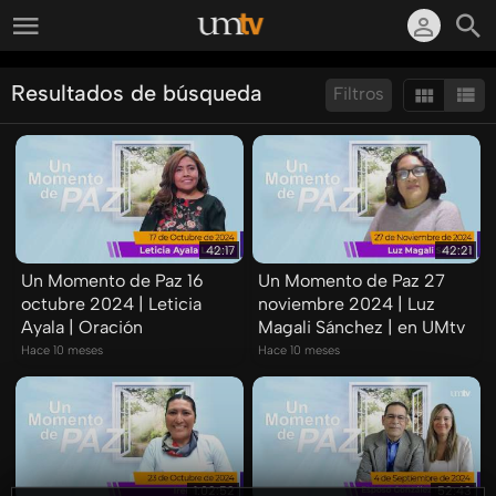
Resultados de búsqueda
Filtros
Ordenar por:
Mostrar:
Resultados/Pág.:
42:17
42:21
Un Momento de Paz 16
Un Momento de Paz 27
octubre 2024 | Leticia
noviembre 2024 | Luz
Ayala | Oración
Magali Sánchez | en UMtv
Hace 10 meses
Hace 10 meses
1:02:52
52:43