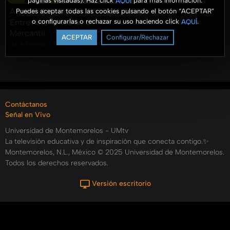
páginas visitadas). Haz click
para más información.
AQUÍ
Aroma a Negocios -
Puedes aceptar todas las cookies pulsando el botón “ACEPTAR”
o configurarlas o rechazar su uso haciendo click
.
AQUÍ
Entrevista - Mediación
Mercantil
ACEPTAR
Configurar/Rechazar
Hace 9 meses
Contáctanos
Señal en Vivo
Universidad de Montemorelos - UMtv
La televisión educativa y de inspiración que conecta contigo.✨
Montemorelos, N.L., México © 2025 Universidad de Montemorelos.
Todos los derechos reservados.
Versión escritorio