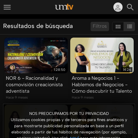
Resultados de búsqueda
Filtros
Ordenar por:
Mostrar:
Resultados/Pág.:
1:28:50
14:26
NOR 6 - Racionalidad y
Aroma a Negocios 1 -
cosmovisión creacionista
Hablemos de Negocios -
adventista
Cómo descubrir tu Talento
Hace 9 meses
Hace 9 meses
NOS PREOCUPAMOS POR TU PRIVACIDAD
Utilizamos cookies propias y de terceros para fines analíticos y
para mostrarte publicidad personalizada en base a un perfil
elaborado a partir de tus hábitos de navegación (por ejemplo,
11:02
28:32