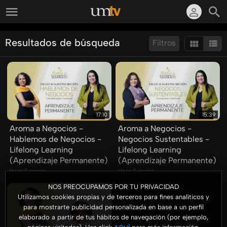
Resultados de búsqueda
Filtros
Ordenar por:
Mostrar:
Resultados/Pág.:
17:10
15:39
Aroma a Negocios -
Aroma a Negocios -
Hablemos de Negocios -
Negocios Sustentables -
Lifelong Learning
Lifelong Learning
(Aprendizaje Permanente)
(Aprendizaje Permanente)
Hace 9 meses
Hace 9 meses
NOS PREOCUPAMOS POR TU PRIVACIDAD
Utilizamos cookies propias y de terceros para fines analíticos y
para mostrarte publicidad personalizada en base a un perfil
elaborado a partir de tus hábitos de navegación (por ejemplo,