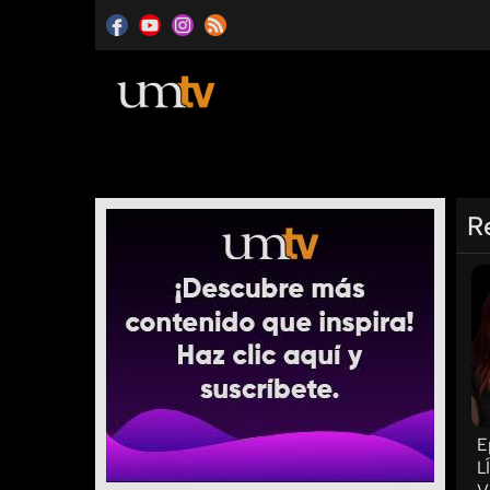
R
E
L