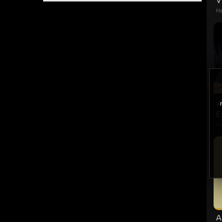
V
Ha
#
E
Ha
A