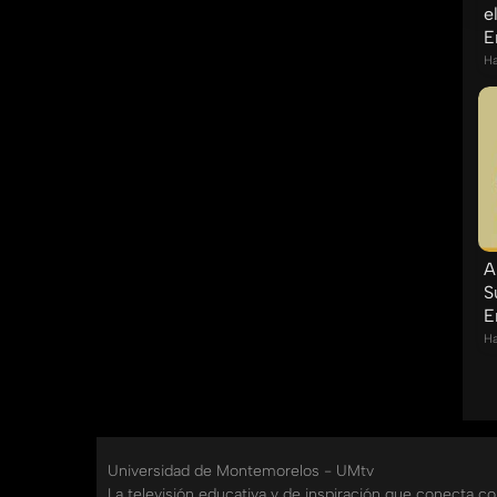
e
E
Ha
A
S
E
Ha
Universidad de Montemorelos - UMtv
La televisión educativa y de inspiración que conecta c