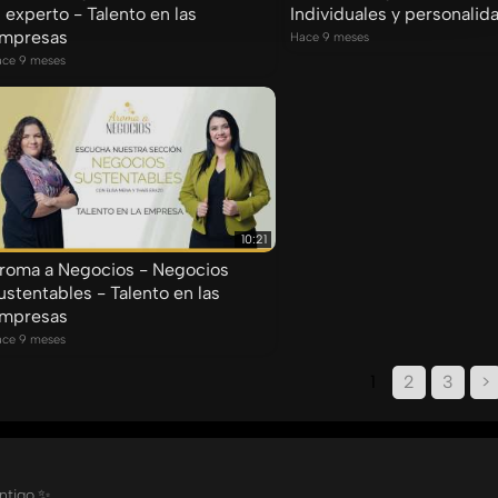
l experto - Talento en las
Individuales y personalid
mpresas
Hace 9 meses
ce 9 meses
10:21
roma a Negocios - Negocios
ustentables - Talento en las
mpresas
ce 9 meses
1
2
3
>
ontigo.✨