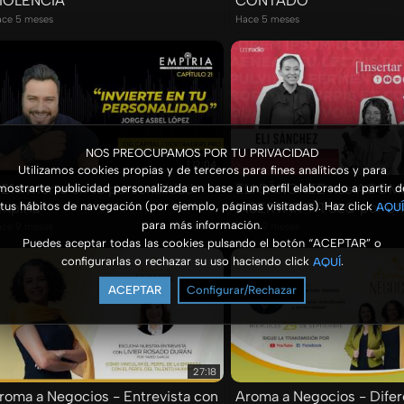
IOLENCIA
CONTADO
ce 5 meses
Hace 5 meses
NOS PREOCUPAMOS POR TU PRIVACIDAD
1:12:04
Utilizamos cookies propias y de terceros para fines analíticos y para
21 Invierte en tu personalidad -
ELI SÁNCHEZ nos ACOM
mostrarte publicidad personalizada en base a un perfil elaborado a partir d
mpiria
tus hábitos de navegación (por ejemplo, páginas visitadas). Haz click
INSERTAR TÍTULO por U
AQUÍ
para más información.
ce 9 meses
Hace 9 meses
Puedes aceptar todas las cookies pulsando el botón “ACEPTAR” o
configurarlas o rechazar su uso haciendo click
.
AQUÍ
ACEPTAR
Configurar/Rechazar
27:18
roma a Negocios - Entrevista con
Aroma a Negocios - Difer