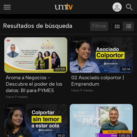
Resultados de búsqueda
Filtros
Ordenar por:
Mostrar:
Resultados/Pág.:
00:59
00:14
Aroma a Negocios -
02 Asociado colportor |
Descubre el poder de los
Emprendum
datos: BI para PYMES
Hace 9 meses
Hace 9 meses
14:01
1:05:30