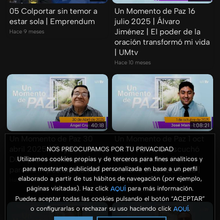
05 Colportar sin temor a
Un Momento de Paz 16
estar sola | Emprendum
julio 2025 | Álvaro
Jiménez | El poder de la
Hace 9 meses
oración transformó mi vida
| UMtv
Hace 10 meses
40:18
1:08:21
Un Momento de Paz 30
Un Momento de Paz 1 oct
abril 2025 | Ángel Cruz:
2025 | ¿Cómo Escuchó
NOS PREOCUPAMOS POR TU PRIVACIDAD
Dios proveyó cuando
Dios su Oración? La
Utilizamos cookies propias y de terceros para fines analíticos y
para mostrarte publicidad personalizada en base a un perfil
parecía imposible | UMtv
Historia de un Llamado |
elaborado a partir de tus hábitos de navegación (por ejemplo,
UMtv
Hace 10 meses
páginas visitadas). Haz click
para más información.
AQUÍ
Hace 10 meses
Puedes aceptar todas las cookies pulsando el botón “ACEPTAR”
o configurarlas o rechazar su uso haciendo click
.
AQUÍ