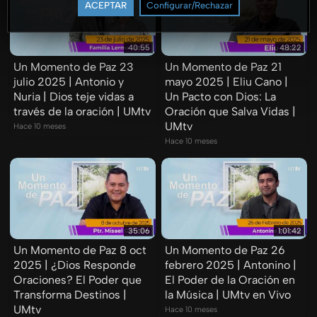
ACEPTAR
Configurar/Rechazar
40:55
48:22
Un Momento de Paz 23
Un Momento de Paz 21
julio 2025 | Antonio y
mayo 2025 | Eliu Cano |
Nuria | Dios teje vidas a
Un Pacto con Dios: La
través de la oración | UMtv
Oración que Salva Vidas |
UMtv
Hace 10 meses
Hace 10 meses
35:06
1:01:42
Un Momento de Paz 8 oct
Un Momento de Paz 26
2025 | ¿Dios Responde
febrero 2025 | Antonino |
Oraciones? El Poder que
El Poder de la Oración en
Transforma Destinos |
la Música | UMtv en Vivo
UMtv
Hace 10 meses