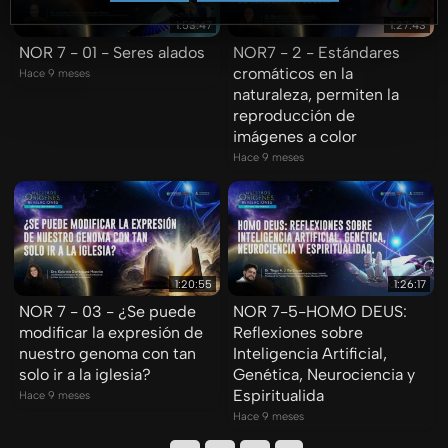
1:53:47
1:27:43
NOR 7 - 01 - Seres alados
NOR7 - 2 - Estándares
cromáticos en la
Hace 9 meses
naturaleza, permiten la
reproducción de
imágenes a color
Hace 9 meses
1:20:55
1:26:17
NOR 7 - 03 - ¿Se puede
NOR 7-5-HOMO DEUS:
modificar la expresión de
Reflexiones sobre
nuestro genoma con tan
Inteligencia Artificial,
solo ir a la iglesia?
Genética, Neurociencia y
Espiritualida
Hace 9 meses
Hace 9 meses