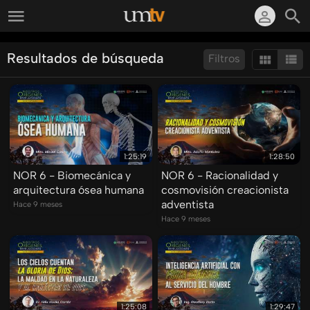
Resultados de búsqueda
Filtros
Ordenar por:
Mostrar:
Resultados/Pág.:
1:25:19
1:28:50
NOR 6 - Biomecánica y
NOR 6 - Racionalidad y
arquitectura ósea humana
cosmovisión creacionista
adventista
Hace 9 meses
Hace 9 meses
1:25:08
1:29:47