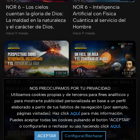
NOR 6 - Los cielos
NOR 6 - Inteligencia
cuentan la gloria de Dios:
Artificial con Física
La maldad en la naturaleza
Cuántica al servicio del
y el carácter de Dios.
Hombre
Hace 9 meses
Hace 9 meses
1:35:14
1:37:22
NOR 6 - "Perspectivas
NOR 6 - Un foco, un área y
sobre geoquímica,
el cuadrado de algo…
NOS PREOCUPAMOS POR TU PRIVACIDAD
vulcanismo y el origen de
implican perfección.
Utilizamos cookies propias y de terceros para fines analíticos y
para mostrarte publicidad personalizada en base a un perfil
la vida."
Hace 9 meses
elaborado a partir de tus hábitos de navegación (por ejemplo,
Hace 9 meses
páginas visitadas). Haz click
para más información.
AQUÍ
Puedes aceptar todas las cookies pulsando el botón “ACEPTAR”
o configurarlas o rechazar su uso haciendo click
.
AQUÍ
ACEPTAR
Configurar/Rechazar