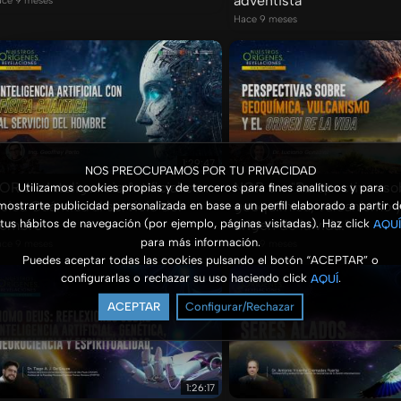
adventista
ce 9 meses
Hace 9 meses
1:29:47
NOS PREOCUPAMOS POR TU PRIVACIDAD
OR 6 - Inteligencia Artificial con
NOR 6 - "Perspectivas so
Utilizamos cookies propias y de terceros para fines analíticos y para
ísica Cuántica al servicio del
geoquímica, vulcanismo y
mostrarte publicidad personalizada en base a un perfil elaborado a partir d
ombre
tus hábitos de navegación (por ejemplo, páginas visitadas). Haz click
origen de la vida."
AQUÍ
para más información.
ce 9 meses
Hace 9 meses
Puedes aceptar todas las cookies pulsando el botón “ACEPTAR” o
configurarlas o rechazar su uso haciendo click
.
AQUÍ
ACEPTAR
Configurar/Rechazar
1:26:17