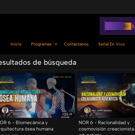
Inicio
Programas
Contáctanos
Señal En Vivo
esultados de búsqueda
Ordenar por:
1:25:19
OR 6 - Biomecánica y
NOR 6 - Racionalidad y
rquitectura ósea humana
cosmovisión creacionista