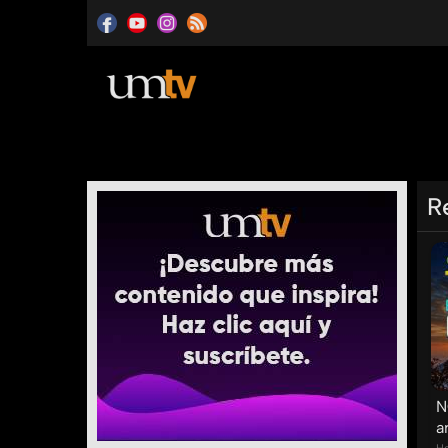
R
N
a