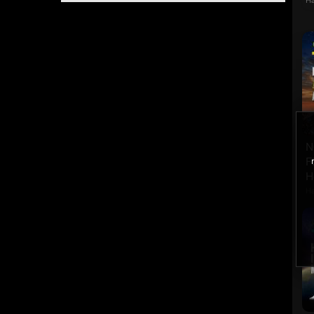
Ha
N
F
H
Ha