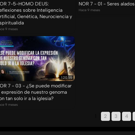
OR 7-5-HOMO DEUS:
NOR 7 - 01 - Seres alados
eflexiones sobre Inteligencia
Hace 9 meses
rtificial, Genética, Neurociencia y
spiritualida
ce 9 meses
1:20:55
OR 7 - 03 - ¿Se puede modificar
a expresión de nuestro genoma
on tan solo ir a la iglesia?
ce 9 meses
1
2
3
4