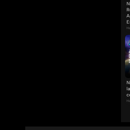
N
R
A
E
Ha
N
l
c
Ha