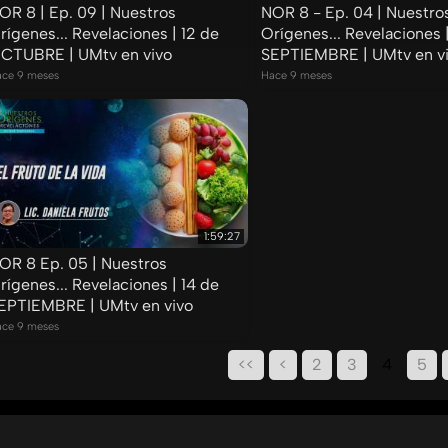
OR 8 | Ep. 09 | Nuestros
NOR 8 - Ep. 04 | Nuestro
rígenes... Revelaciones | 12 de
Orígenes... Revelaciones 
CTUBRE | UMtv en vivo
SEPTIEMBRE | UMtv en v
ce 9 meses
Hace 9 meses
1:59:27
OR 8 Ep. 05 | Nuestros
rígenes... Revelaciones | 14 de
EPTIEMBRE | UMtv en vivo
ce 9 meses
<<
<
2
3
4
5