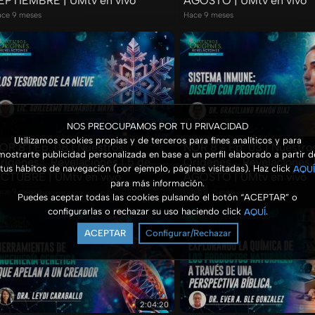
EPTIEMBRE | UMtv en vivo
AGOSTO | UMtv en vivo
ce 9 meses
Hace 9 meses
NOS PREOCUPAMOS POR TU PRIVACIDAD
1:58:09
Utilizamos cookies propias y de terceros para fines analíticos y para
OR 8 | Ep. 08 | Nuestros
NOR 8 - Ep. 03 | Nuestro
mostrarte publicidad personalizada en base a un perfil elaborado a partir d
rígenes... Revelaciones | 5 de
Orígenes... Revelaciones 
tus hábitos de navegación (por ejemplo, páginas visitadas). Haz click
AQUÍ
CTUBRE | UMtv en vivo
AGOSTO | UMtv en vivo
para más información.
ce 9 meses
Hace 9 meses
Puedes aceptar todas las cookies pulsando el botón “ACEPTAR” o
configurarlas o rechazar su uso haciendo click
.
AQUÍ
ACEPTAR
Configurar/Rechazar
2:04:20