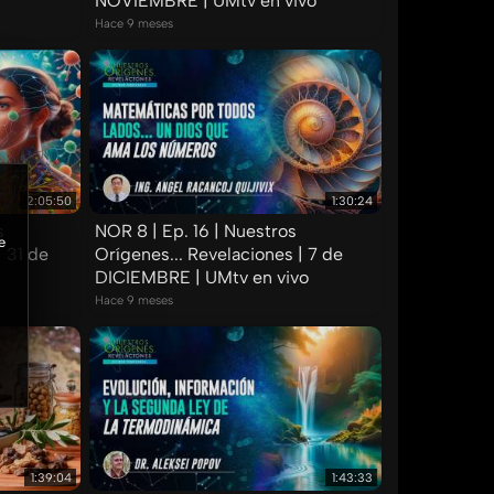
NOVIEMBRE | UMtv en vivo
Hace 9 meses
2:05:50
1:30:24
s
NOR 8 | Ep. 16 | Nuestros
e
| 31 de
Orígenes... Revelaciones | 7 de
DICIEMBRE | UMtv en vivo
Hace 9 meses
1:39:04
1:43:33