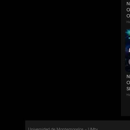
N
O
O
Ha
N
O
S
Ha
Universidad de Montemorelos - UMtv