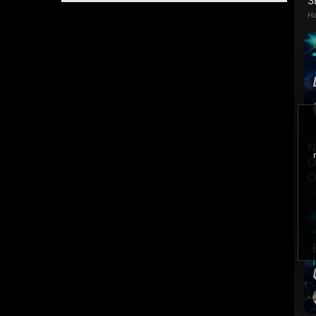
S
Ha
N
O
O
Ha