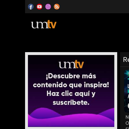
R
N
O