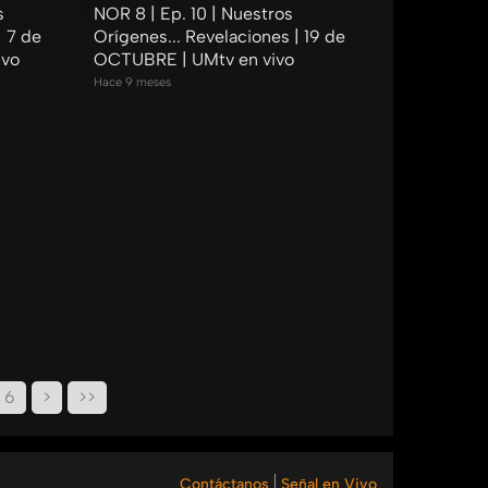
s
NOR 8 | Ep. 10 | Nuestros
| 7 de
Orígenes... Revelaciones | 19 de
ivo
OCTUBRE | UMtv en vivo
Hace 9 meses
6
>
>>
Contáctanos
Señal en Vivo