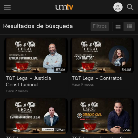
Resultados de búsqueda
Filtros
Ordenar por:
Mostrar:
Resultados/Pág.:
57:06
54:08
T&T Legal - Justicia
T&T Legal - Contratos
Constitucional
Hace 9 meses
Hace 9 meses
52:43
55:46