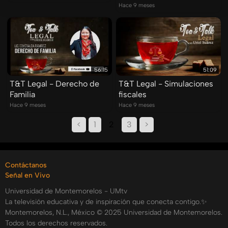
Hace 9 meses
56:15
51:09
T&T Legal - Derecho de
T&T Legal - Simulaciones
Familia
fiscales
Hace 9 meses
Hace 9 meses
<
1
2
3
>
Contáctanos
Señal en Vivo
Universidad de Montemorelos - UMtv
La televisión educativa y de inspiración que conecta contigo.✨
Montemorelos, N.L., México © 2025 Universidad de Montemorelos.
Todos los derechos reservados.