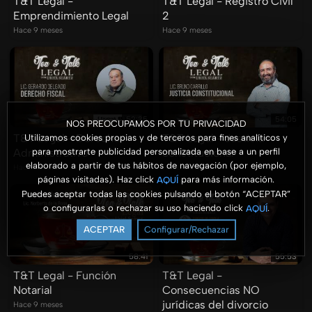
T&T Legal -
T&T Legal - Registro Civil
Emprendimiento Legal
2
Hace 9 meses
Hace 9 meses
52:35
54:05
NOS PREOCUPAMOS POR TU PRIVACIDAD
T&T Legal - Derecho
T&T Legal - Justicia
Utilizamos cookies propias y de terceros para fines analíticos y
para mostrarte publicidad personalizada en base a un perfil
Administrativo
constitucional
elaborado a partir de tus hábitos de navegación (por ejemplo,
Hace 9 meses
Hace 9 meses
páginas visitadas). Haz click
para más información.
AQUÍ
Puedes aceptar todas las cookies pulsando el botón “ACEPTAR”
o configurarlas o rechazar su uso haciendo click
.
AQUÍ
ACEPTAR
Configurar/Rechazar
58:41
55:53
T&T Legal - Función
T&T Legal -
Notarial
Consecuencias NO
jurídicas del divorcio
Hace 9 meses