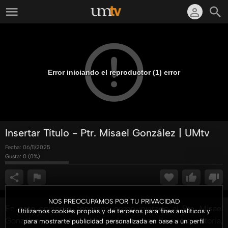
Error iniciando el reproductor (1) error
Insertar Título - Ptr. Misael González | UMtv
Fecha:
06/11/2025
Gusta:
0
(
0
%)
NOS PREOCUPAMOS POR TU PRIVACIDAD
En este episodio, tenemos como invitado al Ptr. Misael
Utilizamos cookies propias y de terceros para fines analíticos y
González , nos estará platicando un poco de su trayectoria,
para mostrarte publicidad personalizada en base a un perfil