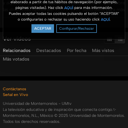
elaborado a partir de tus hábitos de navegación (por ejemplo,
y algunas experiencias ¡Quédate para descubrir más sobre
páginas visitadas). Haz click
para más información.
AQUÍ
las diferentes opiniones! ????✨ ???? Suscríbete para más
Puedes aceptar todas las cookies pulsando el botón “ACEPTAR”
episodios inspiradores y compártelo con alguien que
o configurarlas o rechazar su uso haciendo click
.
AQUÍ
Ver más
pueda necesitarlo.
ACEPTAR
Configurar/Rechazar
Recuerda que puedes escuchar todos los programas de
Ver vídeos
Insertar Título por:
Relacionados
Destacados
Por fecha
Más vistos
Spotify:
.https://open.spotify.com/show/74H6pHxTWVk9lttXy2zJNp
Más votados
si=857968d862f04743
Youtube UMradio:
https://www.youtube.com/@UMRadiomx?
Contáctanos
sub_confirmation=1
Señal en Vivo
Categorías:
Universidad de Montemorelos - UMtv
La televisión educativa y de inspiración que conecta contigo.✨
Tags:
Montemorelos, N.L., México © 2025 Universidad de Montemorelos.
insertar
título
rocio
miranda
adrian
pichal
misael
Todos los derechos reservados.
gonzalez