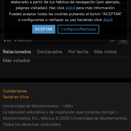
elaborado a partir de tus hábitos de navegación (por ejemplo,
ministerio de Praise Be y las dificultades que han pasado a
páginas visitadas). Haz click
para más información.
AQUÍ
lo largo del camino ¡Quédate para descubrir más sobre las
Puedes aceptar todas las cookies pulsando el botón “ACEPTAR”
diferentes opiniones! ????✨ ???? Suscríbete para más
o configurarlas o rechazar su uso haciendo click
.
AQUÍ
Ver más
episodios inspiradores y compártelo con alguien que
ACEPTAR
Configurar/Rechazar
pueda necesitarlo.
Ver vídeos
Recuerda que puedes escuchar todos los programas de
Relacionados
Destacados
Por fecha
Más vistos
Insertar Título por:
Spotify:
Más votados
.https://open.spotify.com/show/74H6pHxTWVk9lttXy2zJNp
si=857968d862f04743
Youtube UMradio:
Contáctanos
https://www.youtube.com/@UMRadiomx?
Señal en Vivo
sub_confirmation=1
Universidad de Montemorelos - UMtv
Categorías:
La televisión educativa y de inspiración que conecta contigo.✨
Montemorelos, N.L., México © 2025 Universidad de Montemorelos.
Tags:
Todos los derechos reservados.
aroma
a
negocios
elisa
mena
thais
erazo
umtv