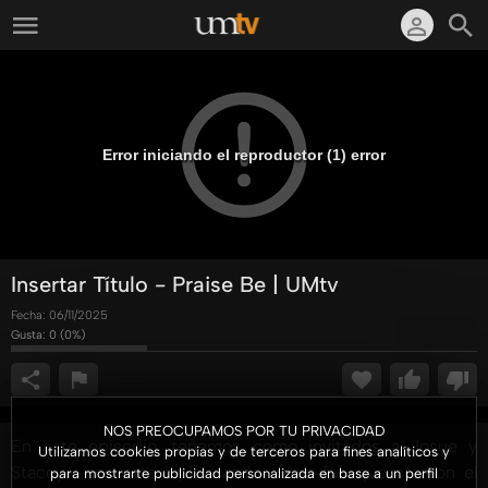
Error iniciando el reproductor (1) error
Insertar Título - Praise Be | UMtv
Fecha:
06/11/2025
Gusta:
0
(
0
%)
NOS PREOCUPAMOS POR TU PRIVACIDAD
En este episodio, tenemos como invitados a Josue y
Utilizamos cookies propias y de terceros para fines analíticos y
Stacey , nos estará platicando como fue que crearon el
para mostrarte publicidad personalizada en base a un perfil