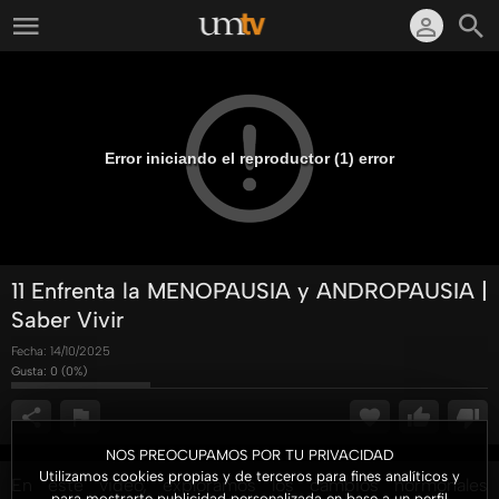
Error iniciando el reproductor (1) error
11 Enfrenta la MENOPAUSIA y ANDROPAUSIA |
Saber Vivir
Fecha:
14/10/2025
Gusta:
0
(
0
%)
NOS PREOCUPAMOS POR TU PRIVACIDAD
Utilizamos cookies propias y de terceros para fines analíticos y
En este video, exploramos los cambios hormonales
para mostrarte publicidad personalizada en base a un perfil