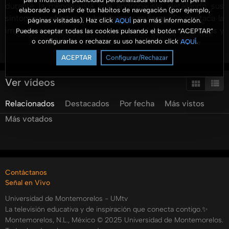
durante la menopausia y la andropausia, detallando sus
elaborado a partir de tus hábitos de navegación (por ejemplo,
síntomas y efectos en hombres y mujeres. Se destaca la
páginas visitadas). Haz click
para más información.
AQUÍ
importancia de una alimentación saludable, rica en frutas y
Puedes aceptar todas las cookies pulsando el botón “ACEPTAR”
o configurarlas o rechazar su uso haciendo click
.
AQUÍ
vegetales, y la práctica de ejercicio regular para mitigar los
Ver más
efectos de estas etapas. Los expertos recomiendan
ACEPTAR
Configurar/Rechazar
adoptar un estilo de vida integral, que incluya chequeos
médicos preventivos. Para gestionar el impacto emocional
Ver vídeos
de la menopausia y la andropausia, se sugiere el apoyo
Relacionados
Destacados
Por fecha
Más vistos
psicológico y la aceptación de estos cambios como una
parte natural del ciclo vital. A lo largo del video se enfatiza
Más votados
en la comprensión hacia quienes experimentan estos
cambios, subrayando que una actitud positiva es clave
para afrontar esta fase con serenidad. Aprende a cuidar de
tu salud y bienestar durante la menopausia y la
Contáctanos
andropausia, valorando la experiencia acumulada y
Señal en Vivo
aprovechando esta nueva etapa de la vida.
Universidad de Montemorelos - UMtv
Categorías:
La televisión educativa y de inspiración que conecta contigo.✨
Montemorelos, N.L., México © 2025 Universidad de Montemorelos.
Saber Vivir - Temporada 2