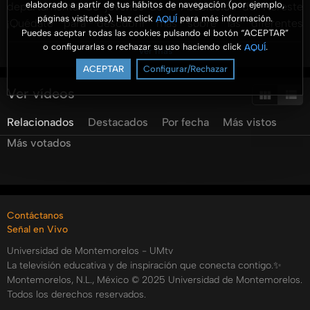
elaborado a partir de tus hábitos de navegación (por ejemplo,
departamental de jóvenes de la Asociación del Noreste
páginas visitadas). Haz click
para más información.
AQUÍ
¡Quédate para descubrir más sobre las diferentes
Puedes aceptar todas las cookies pulsando el botón “ACEPTAR”
opiniones! ????✨ ???? Suscríbete para más episodios
o configurarlas o rechazar su uso haciendo click
.
AQUÍ
Ver más
inspiradores y compártelo con alguien que pueda
ACEPTAR
Configurar/Rechazar
necesitarlo.
Ver vídeos
Recuerda que puedes escuchar todos los programas de
Relacionados
Destacados
Por fecha
Más vistos
Insertar Título por:
Spotify:
Más votados
.https://open.spotify.com/show/74H6pHxTWVk9lttXy2zJNp
si=857968d862f04743
Categorías:
Contáctanos
Tags:
Señal en Vivo
aroma
a
negocios
elisa
mena
thais
erazo
umtv
Universidad de Montemorelos - UMtv
umradio
yared
garcia
esther
cordoba
La televisión educativa y de inspiración que conecta contigo.✨
Montemorelos, N.L., México © 2025 Universidad de Montemorelos.
Todos los derechos reservados.