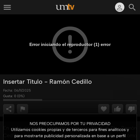
Error iniciando el reproductor (1) error
Insertar Título - Ramón Cedillo
Fecha:
06/11/2025
Gusta:
0
(
0
%)
NOS PREOCUPAMOS POR TU PRIVACIDAD
En este episodio, tenemos como invitado al Ptr. Ramón
Utilizamos cookies propias y de terceros para fines analíticos y
Cedillo , nos estará platicando su experiencia en cómo
para mostrarte publicidad personalizada en base a un perfil