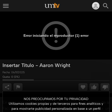
Error iniciando el reproductor (1) error
Insertar Título - Aaron Wright
Fecha:
06/11/2025
Gusta:
0
(
0
%)
NOS PREOCUPAMOS POR TU PRIVACIDAD
En este episodio, tenemos como invitado a un alumno de la
Utilizamos cookies propias y de terceros para fines analíticos y
Facultad de Teología Aaron Wright, que nos contara un
para mostrarte publicidad personalizada en base a un perfil