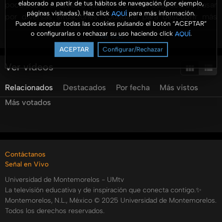
elaborado a partir de tus hábitos de navegación (por ejemplo,
poco sobre el llamado que le hizo Dios, después de pasar
páginas visitadas). Haz click
para más información.
AQUÍ
por diversas situaciones. ¡Quédate para descubrir más
Puedes aceptar todas las cookies pulsando el botón “ACEPTAR”
sobre este tema tan interesante! ????✨ ???? Suscríbete
o configurarlas o rechazar su uso haciendo click
.
AQUÍ
Ver más
para más episodios inspiradores y compártelo con alguien
ACEPTAR
Configurar/Rechazar
que pueda necesitarlo.
Ver vídeos
Recuerda también que puedes escuchar todos lo
Relacionados
Destacados
Por fecha
Más vistos
programas de Insertar Título por:
Más votados
Spotify:
https://open.spotify.com/show/74H6pHxTWVk9lttXy2zJNp
si=bf455ea62d9846ff
Contáctanos
Google podcast:
Señal en Vivo
https://podcasts.google.com/u/4/feed/aHR0cHM6Ly9y
Universidad de Montemorelos - UMtv
sa=X&ved=2ahUKEwiI2L-
La televisión educativa y de inspiración que conecta contigo.✨
zmsqFAxWqj2oFHRJaAc4Q9sEGegQIARAD&hl=es
Montemorelos, N.L., México © 2025 Universidad de Montemorelos.
Categorías:
Todos los derechos reservados.