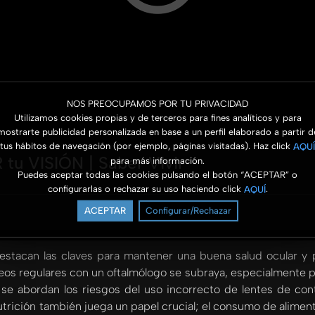
NOS PREOCUPAMOS POR TU PRIVACIDAD
Utilizamos cookies propias y de terceros para fines analíticos y para
mostrarte publicidad personalizada en base a un perfil elaborado a partir d
tus hábitos de navegación (por ejemplo, páginas visitadas). Haz click
AQUÍ
u VISIÓN | Saber Vivir
para más información.
Puedes aceptar todas las cookies pulsando el botón “ACEPTAR” o
configurarlas o rechazar su uso haciendo click
.
AQUÍ
ACEPTAR
Configurar/Rechazar
 destacan las claves para mantener una buena salud ocular 
ueos regulares con un oftalmólogo se subraya, especialmente
e abordan los riesgos del uso incorrecto de lentes de con
utrición también juega un papel crucial; el consumo de aliment