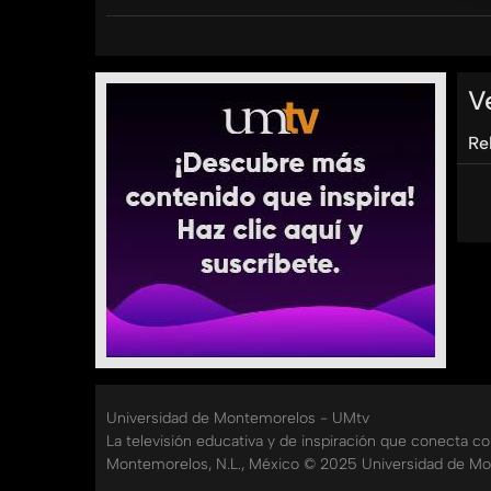
Spotify: https://open.spotify.com/show/1M8rs
Youtube UMradio: https://www.youtube.com/@
V
Categorías:
Tags:
Re
aroma
a
negocios
elisa
mena
thais
erazo
u
Universidad de Montemorelos - UMtv
La televisión educativa y de inspiración que conecta c
Montemorelos, N.L., México © 2025 Universidad de Mo