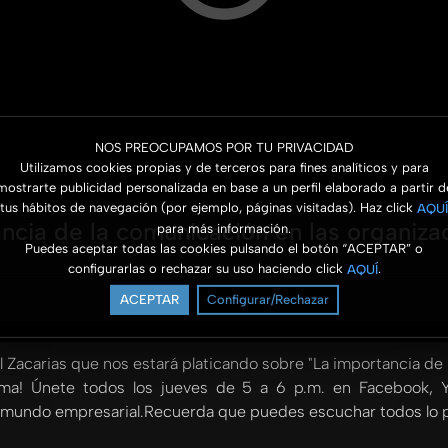
NOS PREOCUPAMOS POR TU PRIVACIDAD
Utilizamos cookies propias y de terceros para fines analíticos y para
mostrarte publicidad personalizada en base a un perfil elaborado a partir d
tus hábitos de navegación (por ejemplo, páginas visitadas). Haz click
AQUÍ
cia de la comunicación en las organiza
para más información.
Puedes aceptar todas las cookies pulsando el botón “ACEPTAR” o
configurarlas o rechazar su uso haciendo click
.
AQUÍ
ACEPTAR
Configurar/Rechazar
 Zacarias que nos estará platicando sobre "La importancia de
a! Únete todos los jueves de 5 a 6 p.m. en Facebook, Y
el mundo empresarial.Recuerda que puedes escuchar todos lo