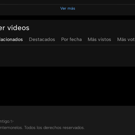
0Jdb1dSosLfSQfx3r?si=e5560fa56a1b451a
Ver más
UMRadiomx?sub_confirmation=1
er vídeos
lacionados
Destacados
Por fecha
Más vistos
Más vo
mtv
umradio
yared
garcia
esther
cordoba
ontigo.✨
ntemorelos. Todos los derechos reservados.