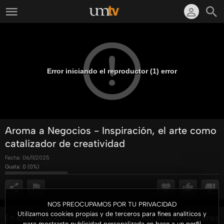
Error iniciando el reproductor (1) error
Aroma a Negocios - Inspiración, el arte como
catalizador de creatividad
Fecha:
06/11/2025
Gusta:
0
(
0
%)
NOS PREOCUPAMOS POR TU PRIVACIDAD
Utilizamos cookies propias y de terceros para fines analíticos y
En este episodio tenemos como invitada a Cyanhia Gómez
para mostrarte publicidad personalizada en base a un perfil