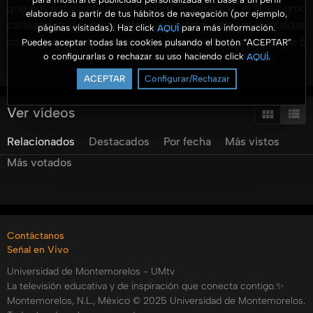
que nos estará platicando sobre "Inspiración, el arte como
elaborado a partir de tus hábitos de navegación (por ejemplo,
catalizador de creatividad" ¡Quédate para que puedas
páginas visitadas). Haz click
para más información.
AQUÍ
conocer más sobre este tema! Únete todos los jueves de 5
Puedes aceptar todas las cookies pulsando el botón “ACEPTAR”
o configurarlas o rechazar su uso haciendo click
.
AQUÍ
a 6 p.m. en Facebook, YouTube y Esperanza México para
Ver más
explorar las oportunidades de crecimiento y desarrollo en
ACEPTAR
Configurar/Rechazar
el mundo empresarial. Recuerda que puedes escuchar
todos lo programas de Aroma a Negocios por:
Ver vídeos
Relacionados
Destacados
Por fecha
Más vistos
Spotify:
https://open.spotify.com/show/1M8rs0Jdb1dSosLfSQfx3r?
Más votados
si=e5560fa56a1b451a
Categorías:
Tags:
Contáctanos
aroma
a
negocios
elisa
mena
thais
erazo
umtv
Señal en Vivo
umradio
yared
garcia
esther
cordoba
Universidad de Montemorelos - UMtv
La televisión educativa y de inspiración que conecta contigo.✨
Montemorelos, N.L., México © 2025 Universidad de Montemorelos.