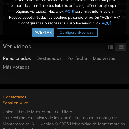
Kener Mex Balam que nos estará platicando sobre
elaborado a partir de tus hábitos de navegación (por ejemplo,
"Descansar también es avanzar". ¡Quédate para que
páginas visitadas). Haz click
para más información.
AQUÍ
puedas conocer más sobre este tema! ¡Únete todos los
Puedes aceptar todas las cookies pulsando el botón “ACEPTAR”
o configurarlas o rechazar su uso haciendo click
.
AQUÍ
jueves de 5 a 6 p.m. en Facebook y YouTube para explorar
Ver más
las oportunidades de crecimiento y desarrollo en el mundo
ACEPTAR
Configurar/Rechazar
empresarial.
Ver vídeos
Recuerda que puedes escuchar todos lo programas de
Relacionados
Destacados
Por fecha
Más vistos
Aroma a Negocios por:
Más votados
Spotify:
https://open.spotify.com/show/1M8rs0Jdb1dSosLfSQfx3r?
si=d493a623d0a44f27
Contáctanos
Google podcast:
Señal en Vivo
https://podcasts.google.com/u/4/feed/aHR0cHM6Ly9y
Universidad de Montemorelos - UMtv
sa=X&ved=2ahUKEwiI2L-
La televisión educativa y de inspiración que conecta contigo.✨
zmsqFAxWqj2oFHRJaAc4Q9sEGegQIARAD&hl=es
Montemorelos, N.L., México © 2025 Universidad de Montemorelos.