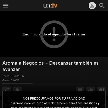
Error iniciando el reproductor (1) error
Aroma a Negocios - Descansar también es
avanzar
Fecha:
06/11/2025
Gusta:
0
(
0
%)
NOS PREOCUPAMOS POR TU PRIVACIDAD
Utilizamos cookies propias y de terceros para fines analíticos y
En este episodio tenemos como invitado al Doctor Luis
para mostrarte publicidad personalizada en base a un perfil