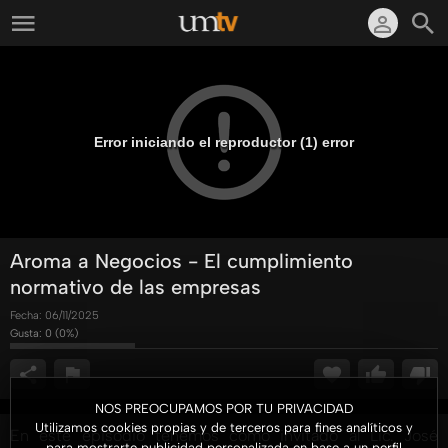
Error iniciando el reproductor (1) error
Aroma a Negocios - El cumplimiento
normativo de las empresas
Fecha:
06/11/2025
Gusta:
0
(
0
%)
NOS PREOCUPAMOS POR TU PRIVACIDAD
Utilizamos cookies propias y de terceros para fines analíticos y
En este episodio tenemos como invitado al Lic. José
para mostrarte publicidad personalizada en base a un perfil