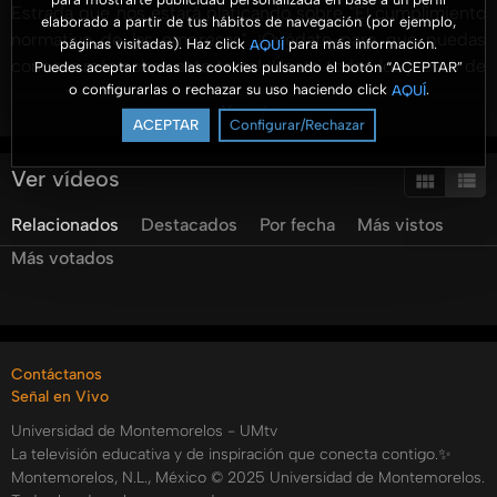
Estrada que nos estará platicando sobre "El cumplimiento
elaborado a partir de tus hábitos de navegación (por ejemplo,
normativo de las empresas" ¡Quédate para que puedas
páginas visitadas). Haz click
para más información.
AQUÍ
conocer más sobre este tema! ¡Únete todos los jueves de
Puedes aceptar todas las cookies pulsando el botón “ACEPTAR”
o configurarlas o rechazar su uso haciendo click
.
AQUÍ
5 a 6 p.m. en Facebook y YouTube para explorar las
Ver más
oportunidades de crecimiento y desarrollo en el mundo
ACEPTAR
Configurar/Rechazar
empresarial.
Ver vídeos
Recuerda que puedes escuchar todos lo programas de
Relacionados
Destacados
Por fecha
Más vistos
Aroma a Negocios por:
Más votados
Spotify:
https://open.spotify.com/show/1M8rs0Jdb1dSosLfSQfx3r?
si=d493a623d0a44f27
Contáctanos
Google podcast:
Señal en Vivo
https://podcasts.google.com/u/4/feed/aHR0cHM6Ly9y
Universidad de Montemorelos - UMtv
sa=X&ved=2ahUKEwiI2L-
La televisión educativa y de inspiración que conecta contigo.✨
zmsqFAxWqj2oFHRJaAc4Q9sEGegQIARAD&hl=es
Montemorelos, N.L., México © 2025 Universidad de Montemorelos.