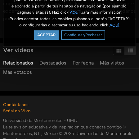
importancia de la cultura de la legalidad con Uriel Suárez,
elaborado a partir de tus hábitos de navegación (por ejemplo,
experto en derecho. Discutimos cómo los ciudadanos
páginas visitadas). Haz click
para más información.
AQUÍ
pueden favorecer un estado de derecho a través de la
Puedes aceptar todas las cookies pulsando el botón “ACEPTAR”
o configurarlas o rechazar su uso haciendo click
.
AQUÍ
educación y el cumplimiento de normas legales,
Ver más
destacando alternativas de resolución de conflictos como
ACEPTAR
Configurar/Rechazar
la mediación y arbitraje. Además, Uriel ofrece consejos
sobre cómo proteger los derechos de autor en obras
Ver vídeos
musicales y resalta mecanismos para prevenir la
Relacionados
Destacados
Por fecha
Más vistos
delincuencia, enfatizando la responsabilidad ciudadana en
la creación de una sociedad más segura. Hacemos
Más votados
hincapié en la importancia de la participación activa de la
comunidad y en la implementación de políticas públicas
que promuevan la prevención social. No te pierdas este
interesante análisis que busca fomentar una cultura de
Contáctanos
legalidad y contribuir al bienestar social. Conéctate con
Señal en Vivo
nosotros en nuestra página de Facebook para más
Universidad de Montemorelos - UMtv
información y consultas legales.
La televisión educativa y de inspiración que conecta contigo.✨
Categorías:
Montemorelos, N.L., México © 2025 Universidad de Montemorelos.