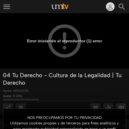
Error iniciando el reproductor (1) error
04 Tu Derecho - Cultura de la Legalidad | Tu
Derecho
Fecha:
14/10/2025
Gusta:
0
(
0
%)
NOS PREOCUPAMOS POR TU PRIVACIDAD
Utilizamos cookies propias y de terceros para fines analíticos y
En este episodio de "Tu Derecho", exploramos la
para mostrarte publicidad personalizada en base a un perfil