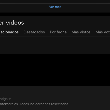
mas de Aroma a Negocios por:
Ver más
s0Jdb1dSosLfSQfx3r?si=d493a623d0a44f27
er vídeos
.com/u/4/feed/aHR0cHM6Ly9yYWRpby51bS5lZHUubXgvcnNzL
lacionados
Destacados
Por fecha
Más vistos
Más vo
es
s #CrecimientoEmpresarial #DesarrolloPersonal #UMT
mtv
umradio
yared
garcia
esther
cordoba
ontigo.✨
ntemorelos. Todos los derechos reservados.