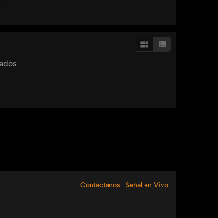
nBocD9pZF9wcm9nPTU?sa=X&ved=2ahUKEwiI2L-
tados
V #UMRadio #Emprendimiento #Negocios2025
Contáctanos
Señal en Vivo