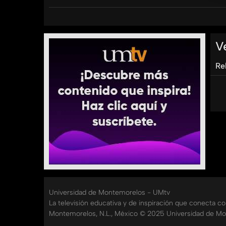
Recuerda que puedes escuchar todos lo progra
Spotify: https://open.spotify.com/show/1M8r
V
Google podcast: https://podcasts.google
Re
zmsqFAxWqj2oFHRJaAc4Q9sEGegQIARAD&hl=
#AromaANegocios #OportunidadesDeNegocio
#PodcastNegocios #Innovación
Categorías:
Tags:
aroma
a
negocios
elisa
mena
thais
erazo
u
Universidad de Montemorelos - UMtv
La televisión educativa y de inspiración que conecta c
Montemorelos, N.L., México © 2025 Universidad de Mo