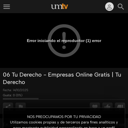
Error iniciando el reproductor (1) error
06 Tu Derecho - Empresas Online Gratis | Tu
Derecho
Fecha:
14/10/2025
Gusta:
0
(
0
%)
NOS PREOCUPAMOS POR TU PRIVACIDAD
Utilizamos cookies propias y de terceros para fines analíticos y
En este episodio de "Tu Derecho", exploramos cómo crear
para mostrarte publicidad personalizada en base a un perfil