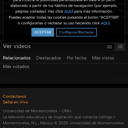
empresas gratis online, destacando las nuevas Sociedades
elaborado a partir de tus hábitos de navegación (por ejemplo,
por Acciones Simplificadas (SAS). El licenciado Marcelo
páginas visitadas). Haz click
para más información.
AQUÍ
Estrada nos explica que estas empresas pueden crearse
Puedes aceptar todas las cookies pulsando el botón “ACEPTAR”
o configurarlas o rechazar su uso haciendo click
.
AQUÍ
completamente en línea, sin necesidad de un fedatario, a
Ver más
través de tuempresa.gob.mx usando la FIEL. Las SAS
ACEPTAR
Configurar/Rechazar
requieren un solo socio, que actúa como administrador
único, y están diseñadas para facilitar el emprendimiento
Ver vídeos
en México. Se mencionan restricciones, como no superar
Relacionados
Destacados
Por fecha
Más vistos
ingresos anuales de 5 millones de pesos y no permitir
accionistas con más del 50% en otras empresas. Además,
Más votados
aunque no existen beneficios fiscales específicos
actualmente para las SAS, ofrecen ventajas significativas
como una formalidad empresarial. Este tipo de empresa es
ideal para jóvenes emprendedores que buscan formalizar
Contáctanos
sus negocios de forma sencilla. Mantente informado y saca
Señal en Vivo
provecho de estas herramientas gratuitas para
Universidad de Montemorelos - UMtv
empresarios emergentes.
La televisión educativa y de inspiración que conecta contigo.✨
Categorías:
Montemorelos, N.L., México © 2025 Universidad de Montemorelos.