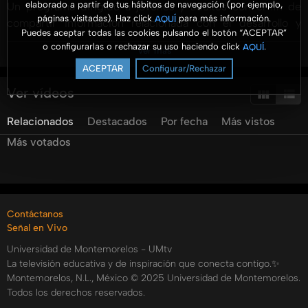
elaborado a partir de tus hábitos de navegación (por ejemplo,
Un programa dirigido a jóvenes y adultos con el fin de
páginas visitadas). Haz click
para más información.
AQUÍ
compartir información relacionada con el desarrollo y
Puedes aceptar todas las cookies pulsando el botón “ACEPTAR”
gestión de los negocios. Se presenta información
o configurarlas o rechazar su uso haciendo click
.
AQUÍ
Ver más
profesional con un enfoque práctico y para ser aterrizado
ACEPTAR
Configurar/Rechazar
en las organizaciones.
Ver vídeos
Descubre el poder transformador de la creatividad
Relacionados
Destacados
Por fecha
Más vistos
mientras profundizamos en el tema “El arte de relajarse”
con la inspiradora Sherley Cruz Reyes. ???? Disfruta de tu
Más votados
programa favorito, Aroma a Negocios, y déjate llevar por la
magia de la #RelajaciónArtística. ????‍♀️????
Síguenos en nuestras redes sociales y sintoniza la
Contáctanos
frecuencia 88.7 FM.???? Disponible ahora en Spotify,
Señal en Vivo
Google Podcast y Apple Podcast.????✨
Universidad de Montemorelos - UMtv
La televisión educativa y de inspiración que conecta contigo.✨
#AromaANegocios #UMradio #UMtv
Montemorelos, N.L., México © 2025 Universidad de Montemorelos.
Categorías:
Todos los derechos reservados.