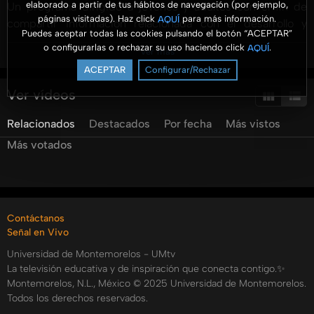
elaborado a partir de tus hábitos de navegación (por ejemplo,
Un programa dirigido a jóvenes y adultos con el fin de
páginas visitadas). Haz click
para más información.
AQUÍ
compartir información relacionada con el desarrollo y
Puedes aceptar todas las cookies pulsando el botón “ACEPTAR”
gestión de los negocios. Se presenta información
o configurarlas o rechazar su uso haciendo click
.
AQUÍ
Ver más
profesional con un enfoque práctico y para ser aterrizado
ACEPTAR
Configurar/Rechazar
en las organizaciones.
Ver vídeos
#AromaANegocios #UMtv #FACEJ @aromaanegocios
Relacionados
Destacados
Por fecha
Más vistos
@unimontemorelos @pulsoum @umradioo
Más votados
Categorías:
Tags:
aroma
a
negocios
Contáctanos
Señal en Vivo
Universidad de Montemorelos - UMtv
La televisión educativa y de inspiración que conecta contigo.✨
Montemorelos, N.L., México © 2025 Universidad de Montemorelos.
Todos los derechos reservados.